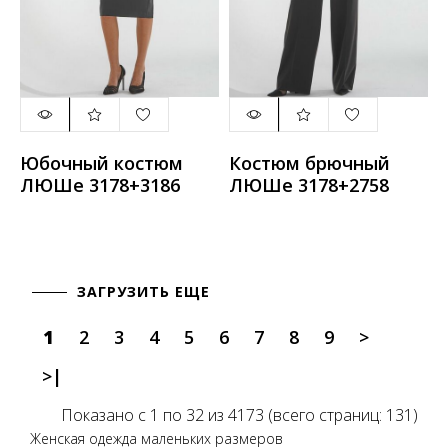
Юбочный костюм
Костюм брючный
ЛЮШе 3178+3186
ЛЮШе 3178+2758
ЗАГРУЗИТЬ ЕЩЕ
1
2
3
4
5
6
7
8
9
>
>|
Показано с 1 по 32 из 4173 (всего страниц: 131)
Женская одежда маленьких размеров