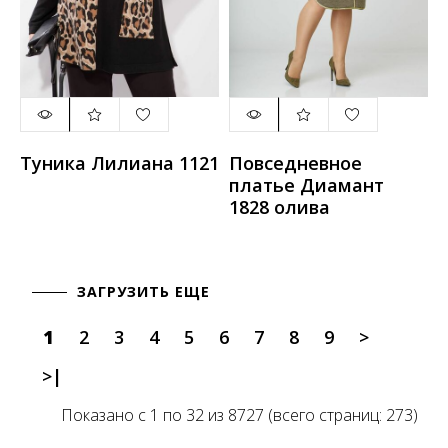
Туника Лилиана 1121
Повседневное
платье Диамант
1828 олива
ЗАГРУЗИТЬ ЕЩЕ
1
2
3
4
5
6
7
8
9
>
>|
Показано с 1 по 32 из 8727 (всего страниц: 273)