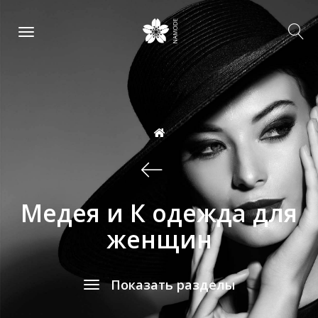
Медея и К одежда для
женщин
Показать разделы