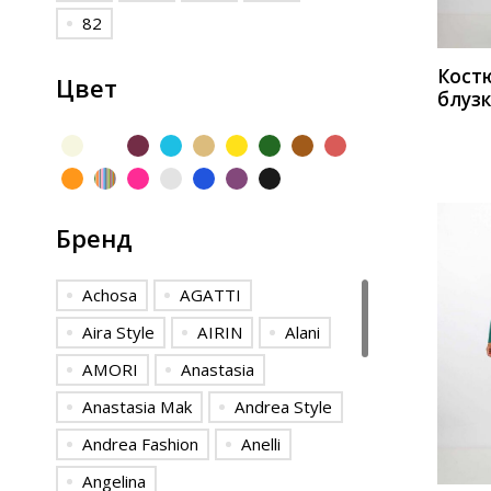
82
Кост
Цвет
блуз
Мода
Бренд
Achosa
AGATTI
Aira Style
AIRIN
Alani
AMORI
Anastasia
КУП
Anastasia Mak
Andrea Style
Andrea Fashion
Anelli
Angelina