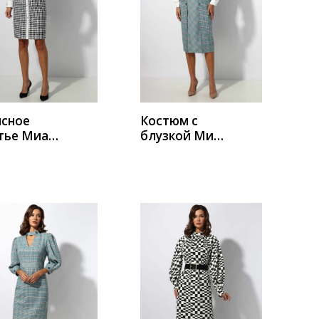
УПИТЬ
КУПИТЬ
сное
Костюм с
тье Миа
блузкой Миа
а 1300
Мода 1377