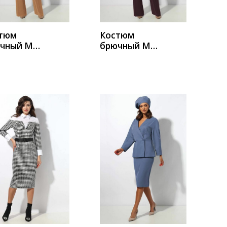
тюм
Костюм
чный Миа
брючный Миа
а 1366-2
Мода 1366-1
УПИТЬ
КУПИТЬ