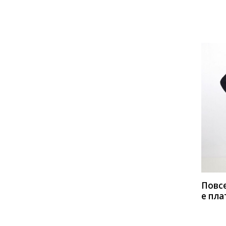
Мода
EOLA
Euromoda
Favorini
FORMAT
Fortuna. Шан-Жан
Gizart
GlasiO
Gold Style
Golden Valley
Ivelta plus
Ivera
JeRusi
Juliet Style
Kaloris
Ladis Line
КУП
Lady Line
Lady Secret
Lady Smile
Lady Style Classic
Lady Three Stars
Lakbi
LaKona
LeNata
Повс
е пла
LIBERTY
Lissana
Lokka
Мода
MALI
Matini
Michel Chic