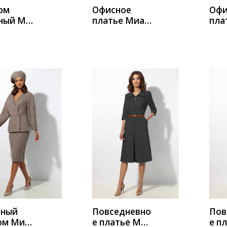
юм
Офисное
Офи
ный Миа
платье Миа
пла
 1366
Мода 1369-5
Мод
ИТЬ
КУПИТЬ
К
ный
Повседневно
Пов
юм Миа
е платье Миа
е п