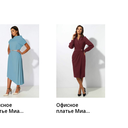
а 1369-3
Мода 1373-1
УПИТЬ
КУПИТЬ
сное
Офисное
тье Миа
платье Миа
а 1053-18
Мода 1371-2