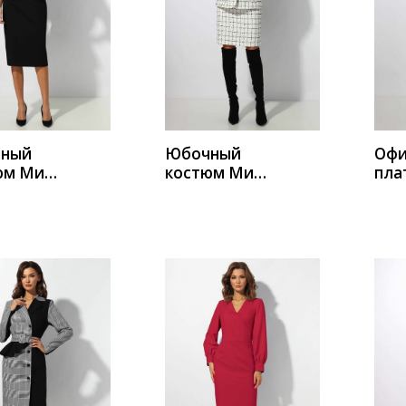
ИТЬ
КУПИТЬ
К
ный
Юбочный
Офи
юм Миа
костюм Миа
пла
 1384
Мода 1386
Мод