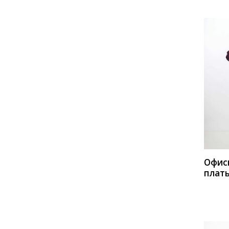
Mira Fashion
Mirolia
Moda-Versal
Motif
MUA
Natali Tushinskaya
Ninele
Noche Mio
NORMAL
Nova Line
Olga Style
PIRS
КУП
Prestige
Pretty
PUR PUR
Rami
Romanovich style
Romgil
Офис
Rosheli
SandyNa
плат
Solomeya Lux
Stilville
Мода
Svetlana Style
SVT-fashion
Teffi style
Temper