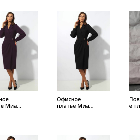
ИТЬ
КУПИТЬ
К
ное
Офисное
Пов
ье Миа
платье Миа
е п
 1371-1
Мода 1371
Мод