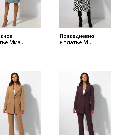
УПИТЬ
КУПИТЬ
сное
Повседневно
тье Миа
е платье Миа
а 1374
Мода 1267-7
УПИТЬ
КУПИТЬ