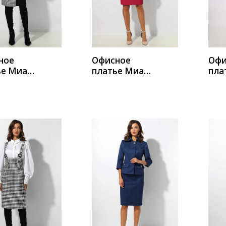
ИТЬ
КУПИТЬ
К
ное
Офисное
Офи
ье Миа
платье Миа
пла
 1379
Мода 1276-2
Мод
ИТЬ
КУПИТЬ
К