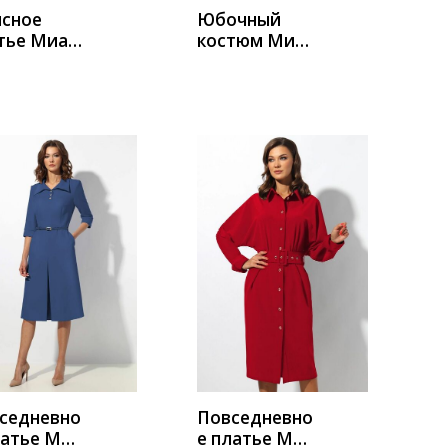
сное
Юбочный
тье Миа
костюм Миа
а 1383
Мода 1363-1
УПИТЬ
КУПИТЬ
седневно
Повседневно
латье Миа
е платье Миа