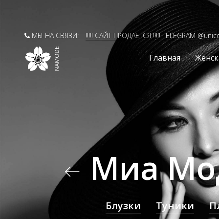
МЫ НА СВЯЗИ:
!!!!! САЙТ ПРОДАЕТСЯ !!!!! TELEGRAM @unic
Главная
Женск
Миа Мо
Блузки
Туники
П