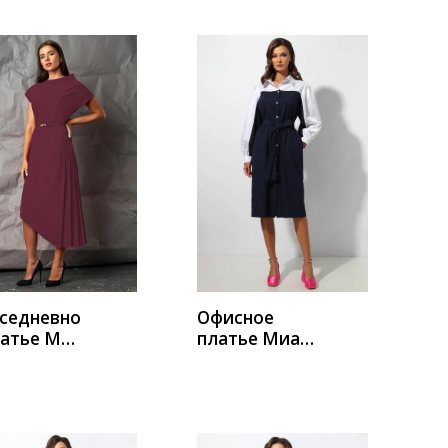
УПИТЬ
КУПИТЬ
седневно
Офисное
латье Миа
платье Миа
а 1350-9
Мода 1362