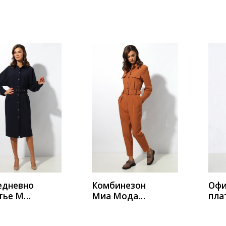
 1363
Мода 1369-4
Мод
ИТЬ
КУПИТЬ
К
едневно
Комбинезон
Офи
тье Миа
Миа Мода
пла
 1373
1372
Мод