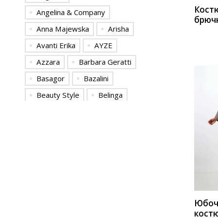
Кост
Angelina & Сompany
брюч
Anna Majewska
Arisha
Мода
Avanti Erika
AYZE
Azzara
Barbara Geratti
Basagor
Bazalini
Beauty Style
Belinga
Bonadi
Camelia
Celentano
Colors of PAPAYA
Danaida
Deesses
КУП
DilanaVIP
DiLiaFashion
Doggi
Elady
ELITE MODA
Elletto
Юбоч
ELLETTO LIFE
Emilia
кост