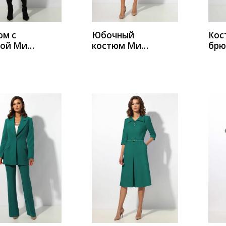
юм с
Юбочный
Кос
кой Миа
костюм Миа
брю
 1380
Мода 1382
Мод
ИТЬ
КУПИТЬ
К