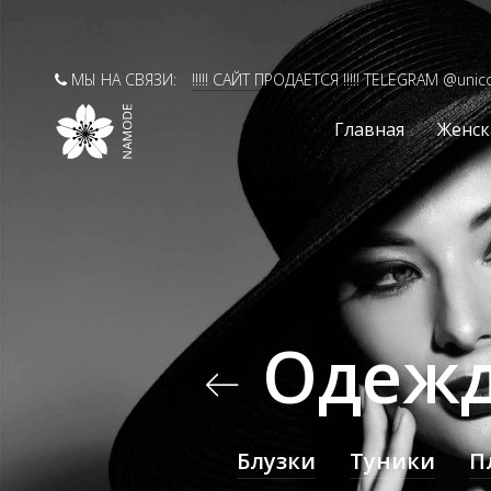
МЫ НА СВЯЗИ:
!!!!! САЙТ ПРОДАЕТСЯ !!!!! TELEGRAM @unic
Главная
Женск
Одежд
Блузки
Туники
П