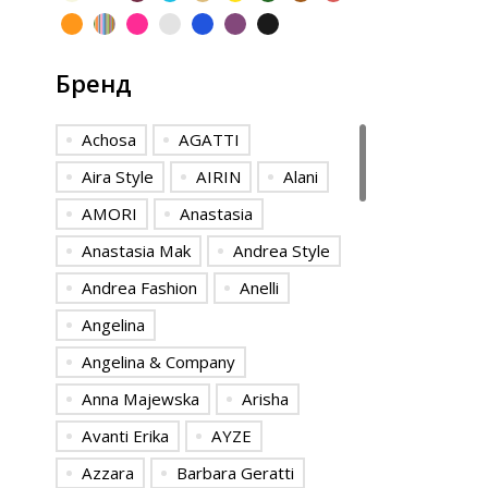
Бренд
Achosa
AGATTI
Aira Style
AIRIN
Alani
AMORI
Anastasia
Anastasia Mak
Andrea Style
Andrea Fashion
Anelli
Angelina
Angelina & Сompany
Anna Majewska
Arisha
Avanti Erika
AYZE
Azzara
Barbara Geratti