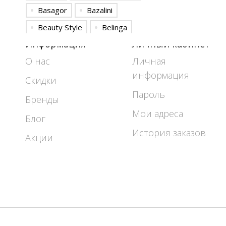
Basagor
Bazalini
Beauty Style
Belinga
Информация
Личный кабинет
Bonadi
Camelia
О нас
Личная
Celentano
Colors of PAPAYA
информация
Danaida
Deesses
Скидки
Пароль
DilanaVIP
DiLiaFashion
Бренды
Мои адреса
Doggi
Elady
Блог
ELITE MODA
Elletto
История заказов
Акции
ELLETTO LIFE
Emilia
EOLA
Euromoda
Favorini
FORMAT
Fortuna. Шан-Жан
Gizart
GlasiO
Gold Style