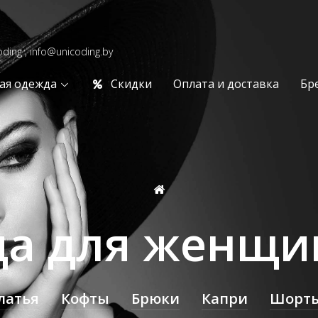
oding , info@unicoding.by
ая одежда
Скидки
Оплата и доставка
Бр
а для женщин
латья
Кофты
Брюки
Капри
Шорт