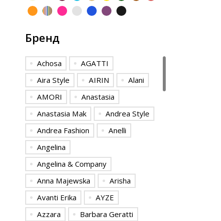
Бренд
Achosa
AGATTI
Aira Style
AIRIN
Alani
AMORI
Anastasia
Anastasia Mak
Andrea Style
Andrea Fashion
Anelli
Angelina
Angelina & Сompany
Anna Majewska
Arisha
Avanti Erika
AYZE
Azzara
Barbara Geratti