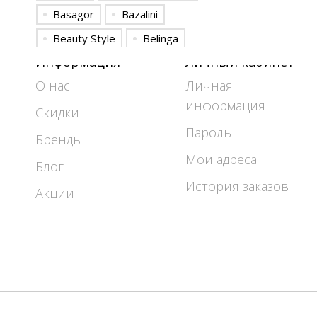
Basagor
Bazalini
Beauty Style
Belinga
Информация
Личный кабинет
Bonadi
Camelia
О нас
Личная
Celentano
Colors of PAPAYA
информация
Danaida
Deesses
Скидки
Пароль
DilanaVIP
DiLiaFashion
Бренды
Мои адреса
Doggi
Elady
Блог
ELITE MODA
Elletto
История заказов
Акции
ELLETTO LIFE
Emilia
EOLA
Euromoda
Favorini
FORMAT
Fortuna. Шан-Жан
Gizart
GlasiO
Gold Style