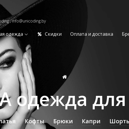
oding , info@unicoding.by
ая одежда
Скидки
Оплата и доставка
Бр
A одежда дл
латья
Кофты
Брюки
Капри
Шорт