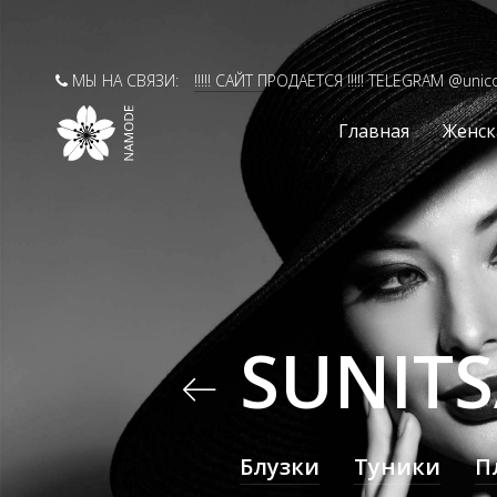
МЫ НА СВЯЗИ:
!!!!! САЙТ ПРОДАЕТСЯ !!!!! TELEGRAM @unic
Главная
Женск
SUNITS
Блузки
Туники
П