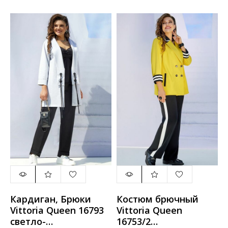
Кардиган, Брюки
Костюм брючный
Vittoria Queen 16793
Vittoria Queen
светло-
16753/2