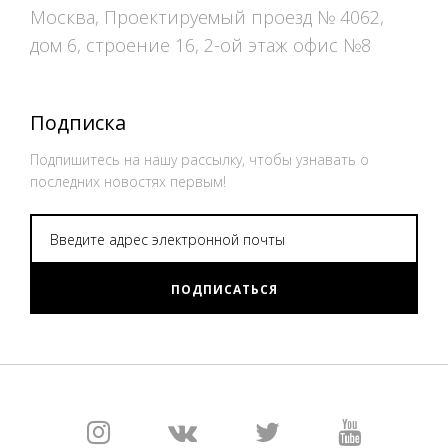
Москва, Проектируемый проезд № 4062,
дом 6, строение 16, 2-ой этаж офис №8
Подписка
Подпишитесь на нашу рассылку, чтобы узнавать о
последних новостях первым!
ПОДПИСАТЬСЯ