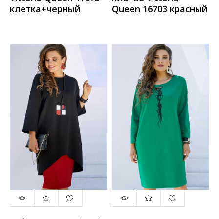
клетка+черный
Queen 16703 красный