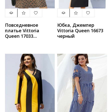
Повседневное
Юбка, Джемпер
платье Vittoria
Vittoria Queen 16673
Queen 17033
черный
карамель+дизайн_ге
ометрия