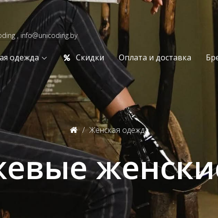
oding , info@unicoding.by
ая одежда
Скидки
Оплата и доставка
Бр
Женская одежда
евые женски