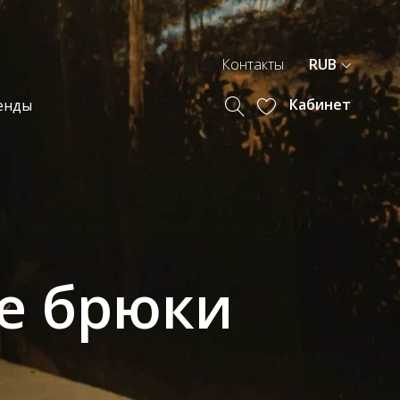
Контакты
RUB
Кабинет
енды
е брюки