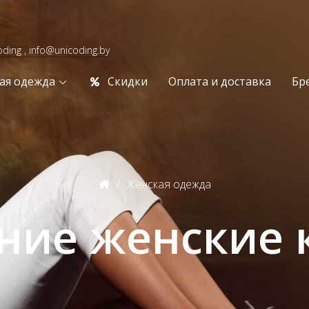
oding , info@unicoding.by
ая одежда
Скидки
Оплата и доставка
Бр
Женская одежда
ние женские 