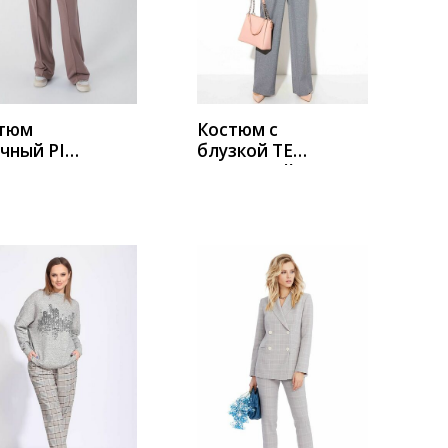
УПИТЬ
КУПИТЬ
тюм
Костюм с
чный PIRS
блузкой TEZA
9 серо-
3897 серый
евый
УПИТЬ
КУПИТЬ