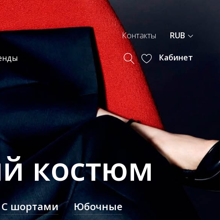
Контакты
RUB
Кабинет
енды
ий костюм
С шортами
Юбочные