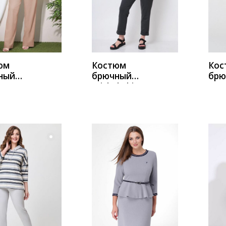
ИТЬ
КУПИТЬ
К
юм
Костюм
Кос
ный
брючный
брю
a 31269
Michel Chic
342
чино
1293 темно-
беж
серый
ИТЬ
КУПИТЬ
К