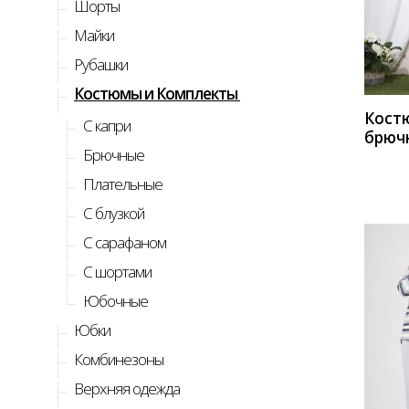
Шорты
КУП
Майки
Рубашки
Костюмы и Комплекты
Кост
C капри
брюч
Брючные
LeNat
капу
Плательные
С блузкой
С сарафаном
С шортами
Юбочные
Юбки
Комбинезоны
КУП
Верхняя одежда