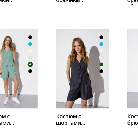
ный
брючный
брю
TO LIFE
Andrea
Vile
серый
Fashion 2236
сер
серый
ИТЬ
КУПИТЬ
К
юм с
Костюм с
Кос
ами
шортами
брю
3849
PIRS 3849
380
-зеленый
темно-серый