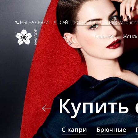
МЫ НА СВЯЗИ:
!!!!! САЙТ ПРОДАЕТСЯ !!!!! TELEGRAM @unic
Главная
Женск
Купить
C капри
Брючные