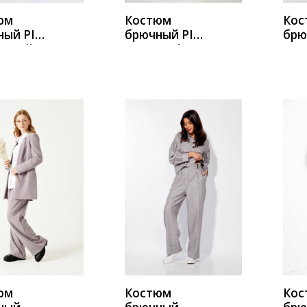
юм
Костюм
Кос
ный PIRS
брючный PIRS
брю
серый
2768 графит
Pre
сер
беж
ИТЬ
КУПИТЬ
К
юм
Костюм
Кос