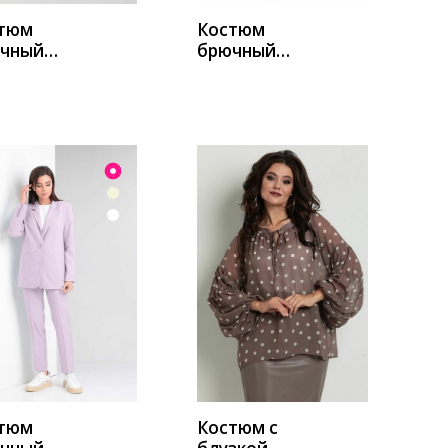
тюм
Костюм
чный
брючный
tty 1975
Мишель
о-
стиль 1040
евый
серый
УПИТЬ
КУПИТЬ
тюм
Костюм с