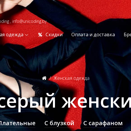
oding , info@unicoding.by
ая одежда
Скидки
Оплата и доставка
Бр
Женская одежда
 серый женск
Плательные
С блузкой
С сарафаном