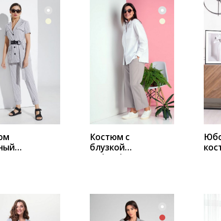
ИТЬ
КУПИТЬ
К
юм
Костюм с
Юб
ный
блузкой
кос
na 4534
Ivelta plus
Мо
2966 серый
235
сер
а