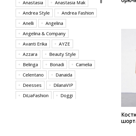
брюч
Anastasia
Anastasia Mak
ELLET
5165 
Andrea Style
Andrea Fashion
Anelli
Angelina
Angelina & Сompany
Avanti Erika
AYZE
Azzara
Beauty Style
Belinga
Bonadi
Camelia
Celentano
Danaida
КУП
Deesses
DilanaVIP
DiLiaFashion
Doggi
Elady
ELITE MODA
Кост
ELLETTO LIFE
EOLA
шорт
Euromoda
Favorini
PIRS 
серо