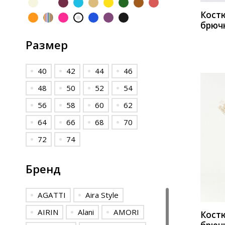
Кост
брюч
2536 
Размер
40
42
44
46
48
50
52
54
56
58
60
62
64
66
68
70
72
74
КУП
Бренд
AGATTI
Aira Style
AIRIN
Alani
AMORI
Кост