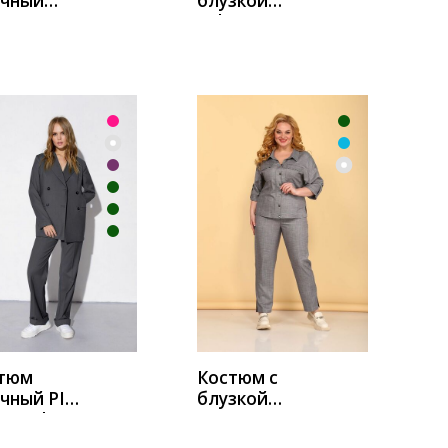
чный
блузкой
na 795
Solomeya Lux
о-розовый
597 капучино
УПИТЬ
КУПИТЬ
тюм
Костюм с
чный PIRS
блузкой
8 графит
Тэнси 335
серый