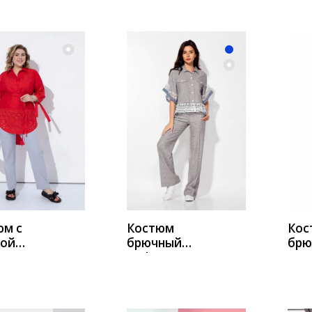
ИТЬ
КУПИТЬ
К
юм с
Костюм
Кос
кой
брючный
брю
y 2223
Andrea
132
-
Fashion 2239
сер
ный
серый