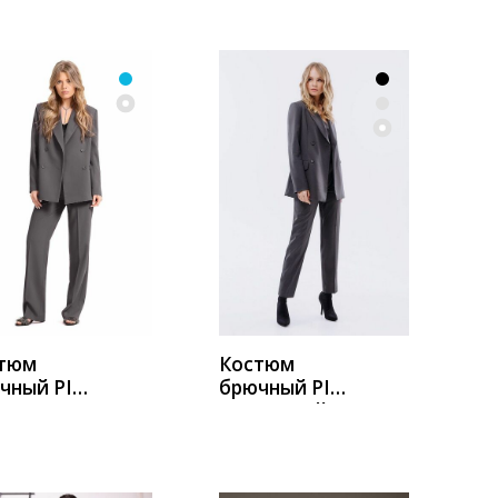
УПИТЬ
КУПИТЬ
тюм
Костюм
чный PIRS
брючный PIRS
2 темно-
2536 серый
ый