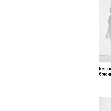
Nova Line
Olga Style
PIRS
Prestige
Pretty
PUR PUR
Rami
Romanovich style
Romgil
КУП
Rosheli
SandyNa
Solomeya Lux
Svetlana Style
SVT-fashion
Teffi style
Temper
TEZA
Кост
брюч
TricoTex Style
TVIN
Lissa
Vesnaletto
VIA-Mod
Vilena
Viola Style
Vittoria Queen
ZigzagStyle
Асолия
БагираАнТа