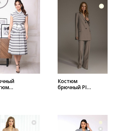
УПИТЬ
КУПИТЬ
очный
Костюм
тюм
брючный PIRS
да-Юрс
3496 серо-
2
бежевый
ый_полоск