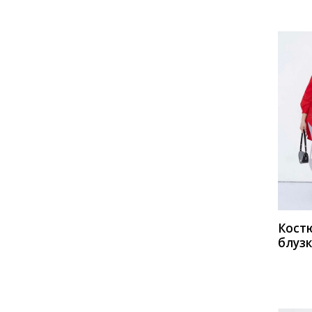
Fortuna. Шан-Жан
Gizart
GlasiO
Gold Style
Golden Valley
Ivelta plus
Ivera
JeRusi
Juliet Style
Kaloris
Ladis Line
Lady Line
Lady Secret
Lady Style Classic
КУП
Lady Three Stars
LaKona
LeNata
Lissana
Lokka
MALI
Matini
Michel Chic
Кост
Mira Fashion
Mirolia
блуз
Prett
Motif
MUA
серый
Natali Tushinskaya
Ninele
крас
Noche Mio
NORMAL