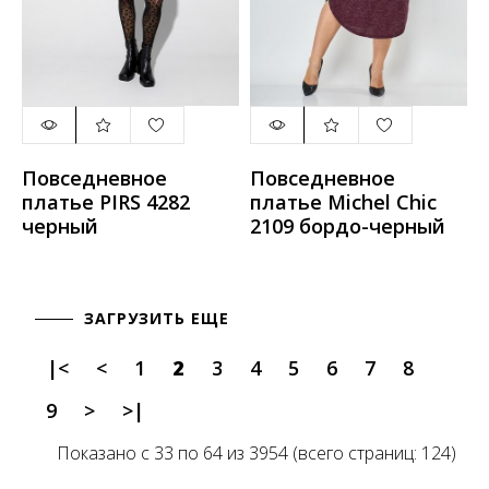
Повседневное
Повседневное
платье PIRS 4282
платье Michel Chic
черный
2109 бордо-черный
ЗАГРУЗИТЬ ЕЩЕ
|<
<
1
2
3
4
5
6
7
8
9
>
>|
Показано с 33 по 64 из 3954 (всего страниц: 124)