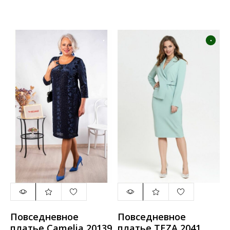
серый_с_желтым
Повседневное
Повседневное
платье Camelia 20139
платье TEZA 2041