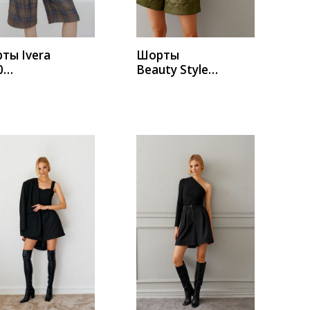
ты Ivera
Шорты
0
Beauty Style
и,террако
А251
ый
УПИТЬ
КУПИТЬ