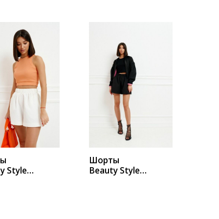
ИТЬ
КУПИТЬ
ты
Шорты
y Style
Beauty Style
1
а188