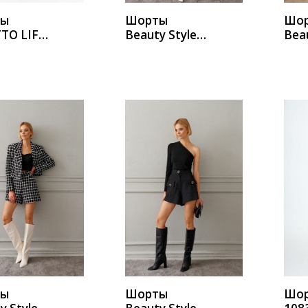
ты
Шорты
Шо
TO LIFE
Beauty Style
Beau
А242
А24
ИТЬ
КУПИТЬ
К
ты
Шорты
Шор