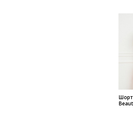
КУП
Шор
Beaut
а188/