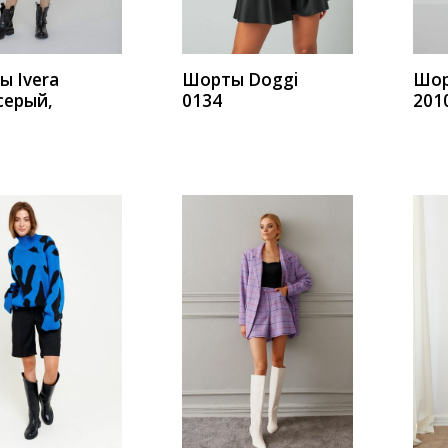
 Ivera
Шорты Doggi
Шор
серый,
0134
201
хак
тов
ИТЬ
КУПИТЬ
К