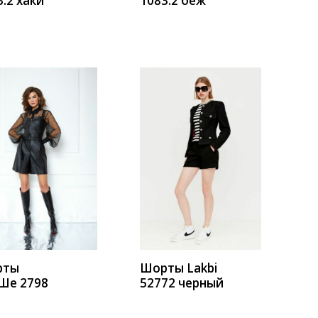
3.2 хаки
1083.2 беж
УПИТЬ
КУПИТЬ
рты
Шорты Lakbi
е 2798
52772 черный