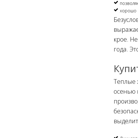
позволя
хорошо 
Безусло
выражае
крое. Н
года. Эт
Купи
Теплые 
осенью 
произво
безопас
выделит