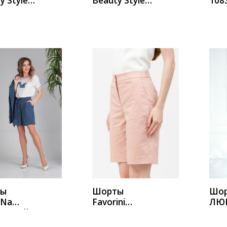
y Style
Beauty Style
108
А214/1
ИТЬ
КУПИТЬ
К
ты
Шорты
Шо
yNa
Favorini
ЛЮШ
 синий
22638ш
розовый