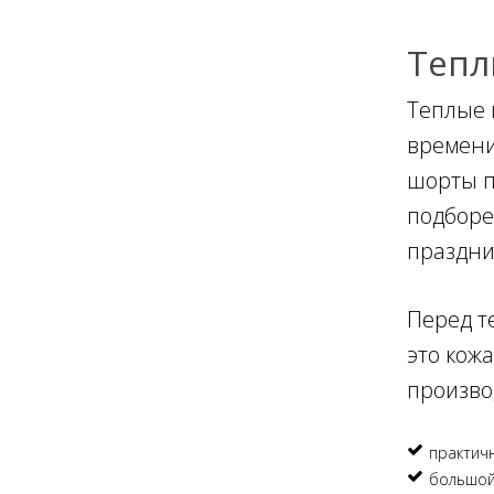
Тепл
Теплые 
времени,
шорты п
подборе
праздни
Перед т
это кож
произво
практичн
большой