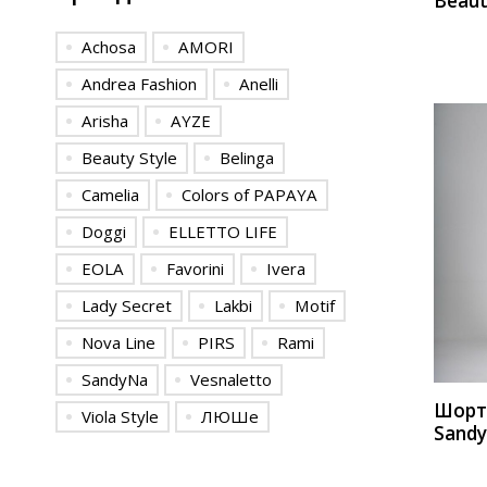
Beaut
А227
Achosa
AMORI
Andrea Fashion
Anelli
Arisha
AYZE
Beauty Style
Belinga
Camelia
Colors of PAPAYA
Doggi
ELLETTO LIFE
EOLA
Favorini
Ivera
КУП
Lady Secret
Lakbi
Motif
Nova Line
PIRS
Rami
SandyNa
Vesnaletto
Шор
Viola Style
ЛЮШе
Sand
13754