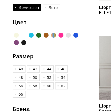
Шор
Демисезон
Лето
ELLET
2237
Цвет
Размер
40
42
44
46
48
50
52
54
КУП
56
58
60
62
66
Шор
Бренд