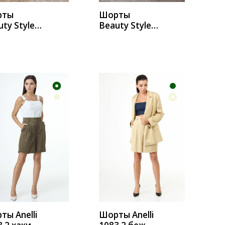
рты
Шорты
ty Style
Beauty Style
0
А232
УПИТЬ
КУПИТЬ
ты Anelli
Шорты Anelli