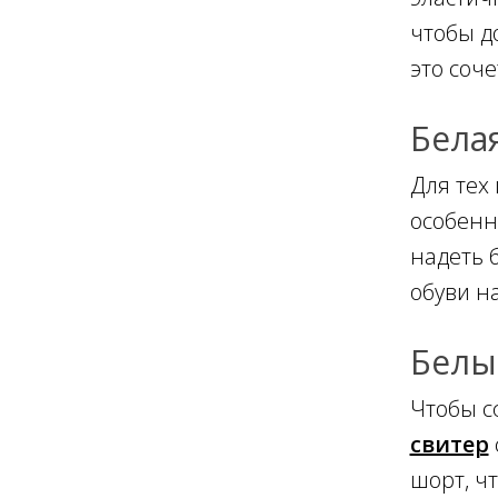
чтобы д
это соч
Бела
Для тех 
особенн
надеть 
обуви н
Белы
Чтобы с
свитер
шорт, ч