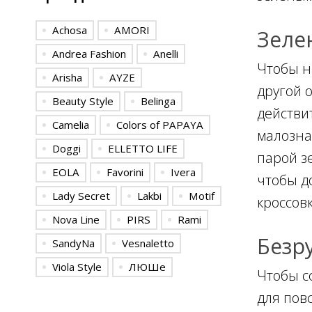
Achosa
AMORI
Зеле
Andrea Fashion
Anelli
Чтобы н
Arisha
AYZE
другой 
Beauty Style
Belinga
действи
Camelia
Colors of PAPAYA
малозна
Doggi
ELLETTO LIFE
парой з
EOLA
Favorini
Ivera
чтобы д
Lady Secret
Lakbi
Motif
кроссов
Nova Line
PIRS
Rami
Безр
SandyNa
Vesnaletto
Viola Style
ЛЮШе
Чтобы с
для пов