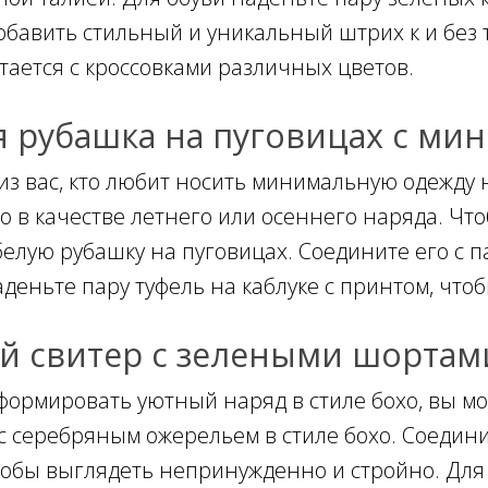
обавить стильный и уникальный штрих к и без т
етается с кроссовками различных цветов.
я рубашка на пуговицах с ми
из вас, кто любит носить минимальную одежду н
о в качестве летнего или осеннего наряда. Что
белую рубашку на пуговицах. Соедините его с 
аденьте пару туфель на каблуке с принтом, что
й свитер с зелеными шортам
формировать уютный наряд в стиле бохо, вы м
с серебряным ожерельем в стиле бохо. Соедини
тобы выглядеть непринужденно и стройно. Для