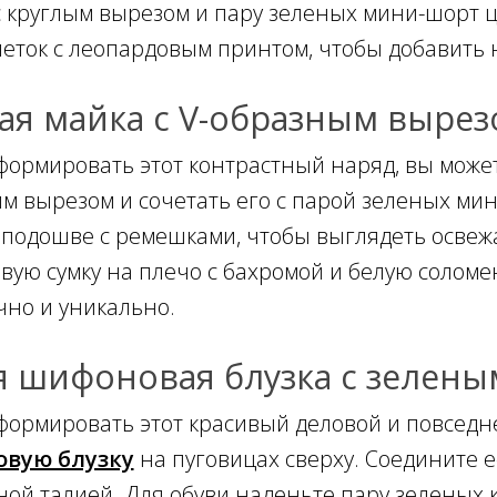
 круглым вырезом и пару зеленых мини-шорт цв
леток с леопардовым принтом, чтобы добавить 
ая майка с V-образным выре
формировать этот контрастный наряд, вы можете
м вырезом и сочетать его с парой зеленых мин
 подошве с ремешками, чтобы выглядеть осве
вую сумку на плечо с бахромой и белую солом
чно и уникально.
я шифоновая блузка с зелен
формировать этот красивый деловой и повседн
вую блузку
на пуговицах сверху. Соедините е
ной талией. Для обуви наденьте пару зеленых к