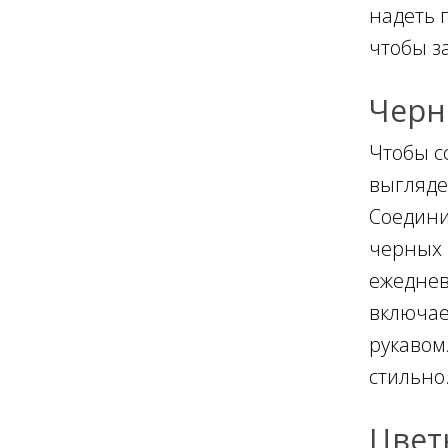
надеть 
чтобы з
Черн
Чтобы с
выгляде
Соедини
черных 
ежеднев
включае
рукавом
стильно
Цвет