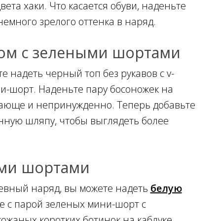
ета хаки. Что касается обуви, наденьте
немного зрелого оттенка в наряд.
зом с зелеными шортами
 надеть черный топ без рукавов с v-
и-шорт. Наденьте пару босоножек на
жающе и непринужденно. Теперь добавьте
енную шляпу, чтобы выглядеть более
ыми шортами
евный наряд, вы можете надеть
белую
е с парой зеленых мини-шорт с
ожаных коротких ботинок на каблуке,