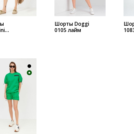
ты
Шорты Doggi
Шор
ni
0105 лайм
108
5ш хаки
ИТЬ