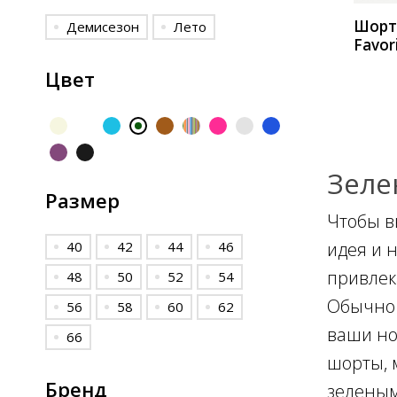
Шор
Демисезон
Лето
Favor
зеле
Цвет
Зеле
Размер
Чтобы в
40
42
44
46
идея и 
привлек
48
50
52
54
Обычно 
56
58
60
62
ваши но
66
шорты, 
Бренд
зеленым