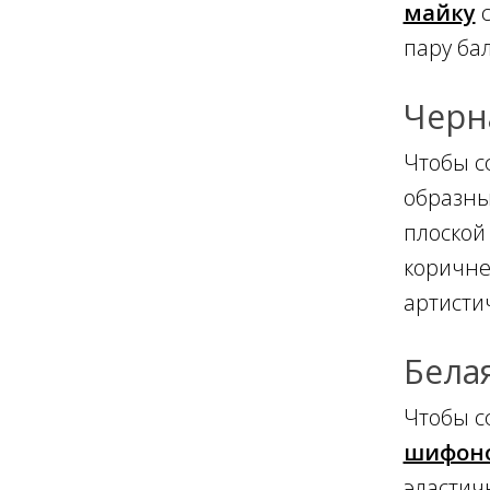
майку
с
пару ба
Черн
Чтобы с
образны
плоской
коричне
артисти
Бела
Чтобы с
шифоно
эластич