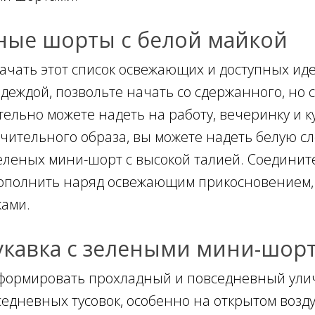
ные шорты с белой майкой
ачать этот список освежающих и доступных ид
одеждой, позвольте начать со сдержанного, но 
тельно можете надеть на работу, вечеринку и к
чительного образа, вы можете надеть белую сл
еленых мини-шорт с высокой талией. Соедините
ополнить наряд освежающим прикосновением,
ками.
укавка с зелеными мини-шор
формировать прохладный и повседневный улич
седневных тусовок, особенно на открытом возду