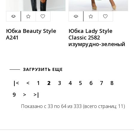
Юбка Beauty Style
Юбка Lady Style
А241
Classic 2582
изумрудно-зеленый
ЗАГРУЗИТЬ ЕЩЕ
|<
<
1
2
3
4
5
6
7
8
9
>
>|
Показано с 33 по 64 из 333 (всего страниц: 11)