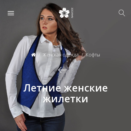
Женская одежда
Кофты
Летние женские
жилетки