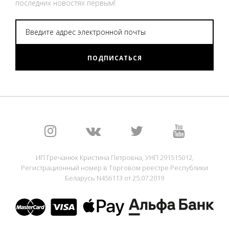
последних новостях первым!
ПОДПИСАТЬСЯ
ИП Гречанюк Кристина Петровна, УНП 291515012,
Регистрационный номер в Торговом реестре Республики
Беларусь N456113 от 25.07.2019