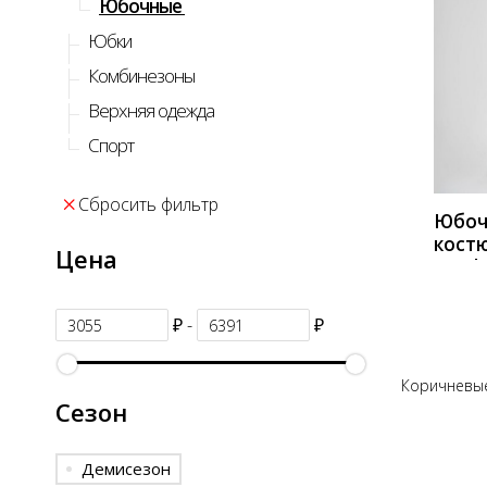
Юбочные
Юбки
Комбинезоны
КУП
Верхняя одежда
Спорт
Сбросить фильтр
Юбоч
кост
Цена
Svetl
1636 
₽ -
₽
Коричневые
Сезон
Демисезон