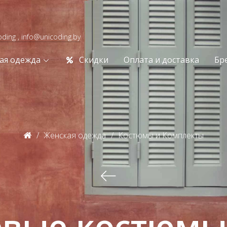
oding , info@unicoding.by
ая одежда
Скидки
Оплата и доставка
Бр
Женская одежда
Костюмы и Комплекты
вые костюмы