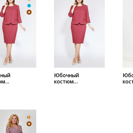
ИТЬ
КУПИТЬ
К
ный
Юбочный
Юб
юм
костюм
кос
ра-
Милора-
Ange
 998
Стиль 998
кор
акот
терракот