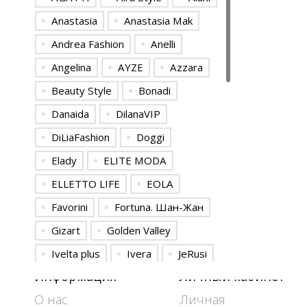
Anastasia
Anastasia Mak
Andrea Fashion
Anelli
Angelina
AYZE
Azzara
Beauty Style
Bonadi
Danaida
DilanaVIP
DiLiaFashion
Doggi
Elady
ELITE MODA
ELLETTO LIFE
EOLA
Favorini
Fortuna. Шан-Жан
Gizart
Golden Valley
Ivelta plus
Ivera
JeRusi
Информация
Личный кабинет
Kaloris
Lady Style Classic
О нас
Личная
LeNata
Lissana
Matini