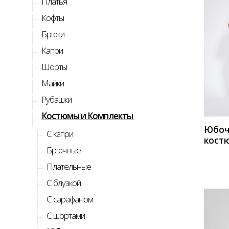
Платья
Кофты
Брюки
Капри
Шорты
КУП
Майки
Рубашки
Костюмы и Комплекты
Юбоч
C капри
кост
Брючные
Мило
Стиль
Плательные
терр
С блузкой
С сарафаном
С шортами