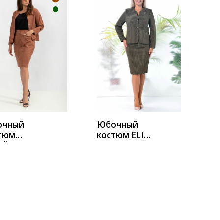
УПИТЬ
КУПИТЬ
очный
Юбочный
тюм
костюм ELITE
lina 713
MODA
ичневый
4261/3456
коричневый