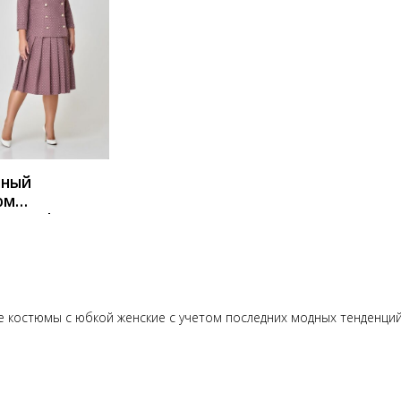
ИТЬ
ный
юм
ana Style
какао
 костюмы с юбкой женские с учетом последних модных тенденций