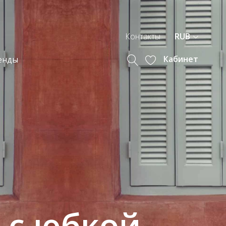
Контакты
RUB
Кабинет
енды
 с юбкой