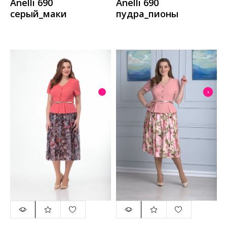
Anelli 690
Anelli 690
серый_маки
пудра_пионы