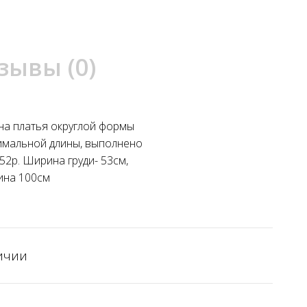
зывы (0)
ина платья округлой формы
птимальной длины, выполнено
52р. Ширина груди- 53см,
лина 100см
ичии