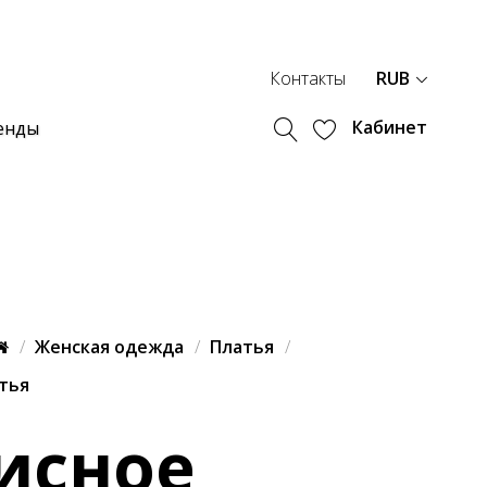
Контакты
RUB
Кабинет
енды
Женская одежда
Платья
тья
исное