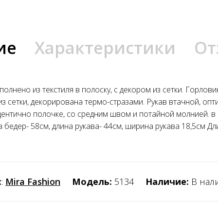
ие
Характеристики
От
олнено из текстиля в полоску, с декором из сетки. Горлов
 из сетки, декорирована термо-стразами. Рукав втачной, о
дентично полочке, со средним швом и потайной молнией. в 
бедер- 58см, длина рукава- 44см, ширина рукава 18,5см Д
:
:
Mira Fashion
Модель:
5134
Наличие:
В нал