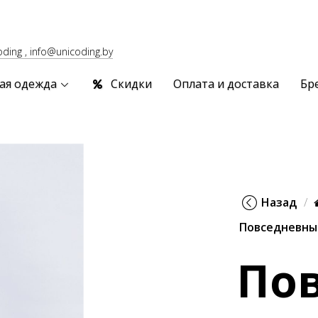
oding , info@unicoding.by
ая одежда
Скидки
Оплата и доставка
Бр
Назад
Повседневны
По