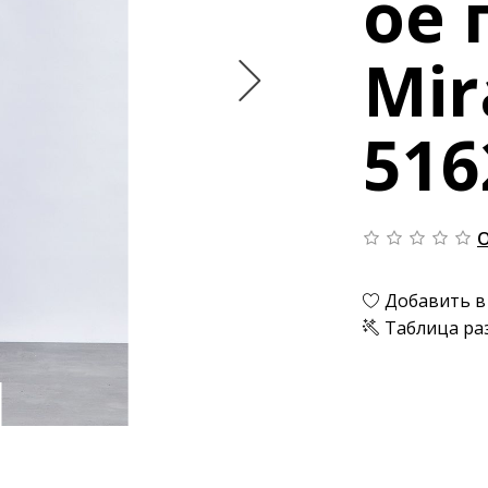
ое 
Mir
516
О
Добавить в
Таблица ра