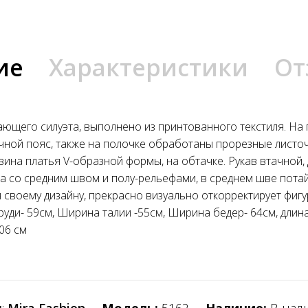
ие
Характеристики
От
ающего силуэта, выполнено из принтованного текстиля. На
ачной пояс, также на полочке обработаны прорезные листо
на платья V-образной формы, на обтачке. Рукав втачной, 
ка со средним швом и полу-рельефами, в среднем шве потай
 своему дизайну, прекрасно визуально откорректирует фигу
руди- 59см, Ширина талии -55см, Ширина бедер- 64см, длин
06 см