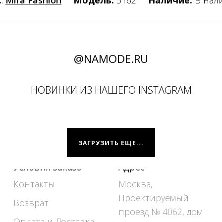
:
:
Mira Fashion
Модель:
5162
Наличие:
В нал
@NAMODE.RU
НОВИНКИ ИЗ НАШЕГО INSTAGRAM
ЗАГРУЗИТЬ ЕЩЕ...
Условия заказа
Адрес
Контакты
Москва,
Проектируемый
Возврат
проезд № 4062, дом
Оплата и Доставка