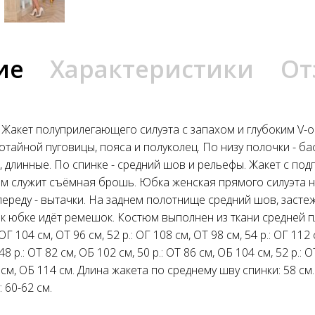
ие
Характеристики
От
 Жакет полуприлегающего силуэта с запахом и глубоким V-
тайной пуговицы, пояса и полуколец. По низу полочки - б
 длинные. По спинке - средний шов и рельефы. Жакет с под
ем служит съёмная брошь. Юбка женская прямого силуэта н
переду - вытачки. На заднем полотнище средний шов, засте
 к юбке идёт ремешок. Костюм выполнен из ткани средней п
: ОГ 104 см, ОТ 96 см, 52 р.: ОГ 108 см, ОТ 98 см, 54 р.: ОГ 112
 р.: ОТ 82 см, ОБ 102 см, 50 р.: ОТ 86 см, ОБ 104 см, 52 р.: О
8 см, ОБ 114 см. Длина жакета по среднему шву спинки: 58 см.
 60-62 см.