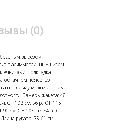
зывы (0)
образным вырезом,
аска с асимметричным низом.
плечниками, подкладка
а обтачном поясе, со
жка на тесьму-молнию в нем,
лотности. Замеры жакета: 48
 см, ОТ 102 см, 56 р.: ОГ 116
Т 90 см, ОБ 108 см, 54 р.: ОТ
 Длина рукава: 59-61 см.