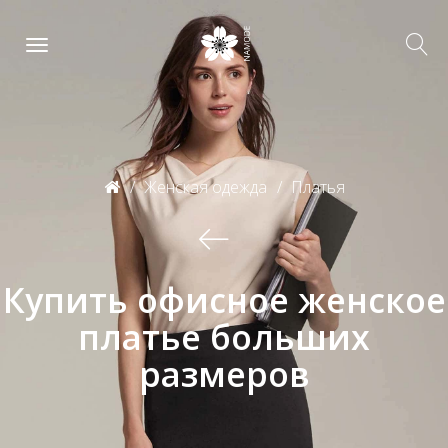
Женская одежда
Платья
Купить офисное женское
платье больших
размеров