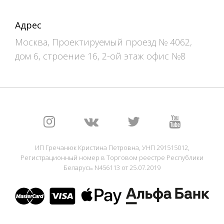
Адрес
Москва, Проектируемый проезд № 4062,
дом 6, строение 16, 2-ой этаж офис №8
ИП Гречанюк Кристина Петровна, УНП 291515012,
Регистрационный номер в Торговом реестре Республики
Беларусь N456113 от 25.07.2019