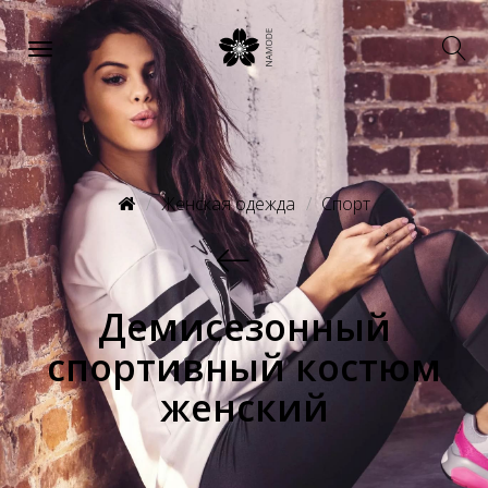
Женская одежда
Спорт
Демисезонный
спортивный костюм
женский