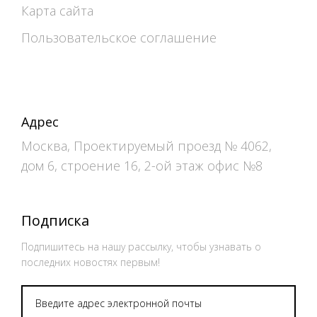
Карта сайта
Пользовательское соглашение
Адрес
Москва, Проектируемый проезд № 4062,
дом 6, строение 16, 2-ой этаж офис №8
Подписка
Подпишитесь на нашу рассылку, чтобы узнавать о
последних новостях первым!