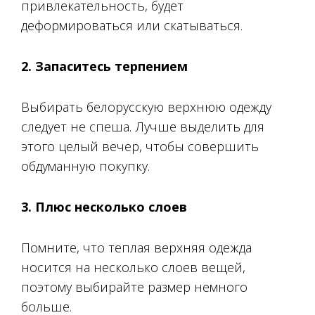
привлекательность, будет
деформироваться или скатываться.
2. Запаситесь терпением
Выбирать белорусскую верхнюю одежду
следует не спеша. Лучше выделить для
этого целый вечер, чтобы совершить
обдуманную покупку.
3. Плюс несколько слоев
Помните, что теплая верхняя одежда
носится на несколько слоев вещей,
поэтому выбирайте размер немного
больше.