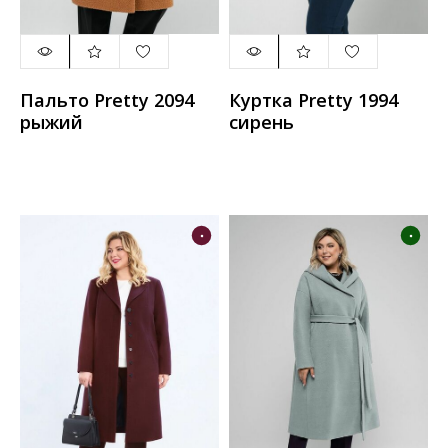
Пальто Pretty 2094
Куртка Pretty 1994
рыжий
сирень