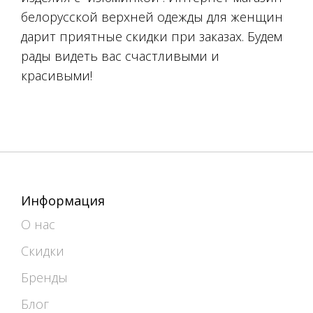
белорусской верхней одежды для женщин
дарит приятные скидки при заказах. Будем
рады видеть вас счастливыми и
красивыми!
Информация
О нас
Скидки
Бренды
Блог