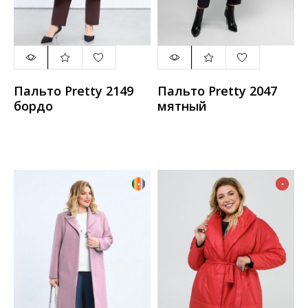
Пальто Pretty 2149
Пальто Pretty 2047
бордо
мятный