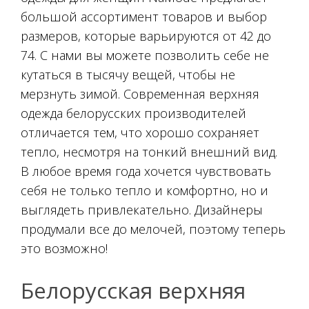
большой ассортимент товаров и выбор
размеров, которые варьируются от 42 до
74. С нами вы можете позволить себе не
кутаться в тысячу вещей, чтобы не
мерзнуть зимой. Современная верхняя
одежда белорусских производителей
отличается тем, что хорошо сохраняет
тепло, несмотря на тонкий внешний вид.
В любое время года хочется чувствовать
себя не только тепло и комфортно, но и
выглядеть привлекательно. Дизайнеры
продумали все до мелочей, поэтому теперь
это возможно!
Белорусская верхняя