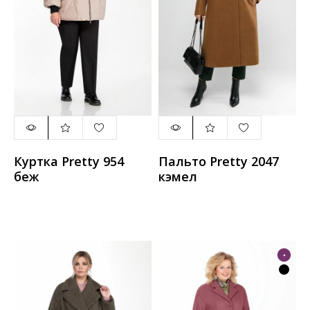
Куртка Pretty 954
Пальто Pretty 2047
беж
кэмел