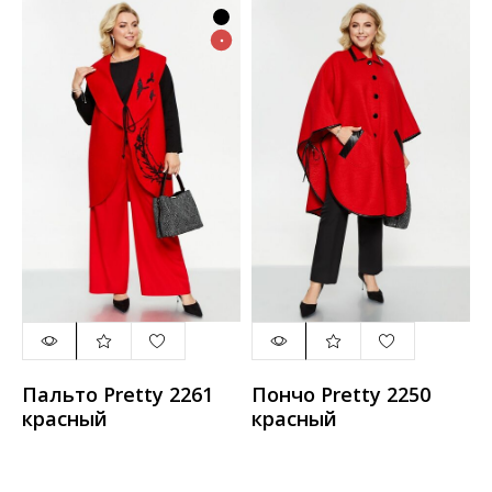
Пальто Pretty 2261
Пончо Pretty 2250
красный
красный