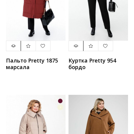
Пальто Pretty 1875
Куртка Pretty 954
марсала
бордо