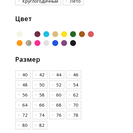
Круглогодичный
Лето
Цвет
Размер
40
42
44
46
48
50
52
54
56
58
60
62
64
66
68
70
72
74
76
78
80
82