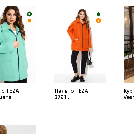
ИТЬ
КУПИТЬ
К
то TEZA
Пальто TEZA
Кур
мята
3791
Ves
оранжевый
288