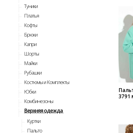
Туники
Платья
Кофты
Брюки
Капри
Шорты
КУП
Майки
Рубашки
Костюмы и Комплекты
Паль
Юбки
3791 
Комбинезоны
Верхняя одежда
Куртки
Пальто