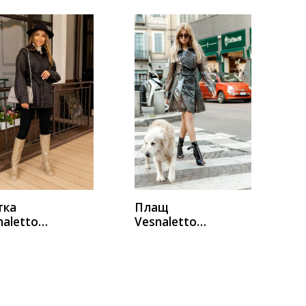
УПИТЬ
КУПИТЬ
тка
Плащ
naletto
Vesnaletto
2-3
1803