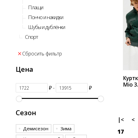
Плащи
Пончо и накидки
Шубы и дублёнки
Спорт
КУП
Сбросить фильтр
Цена
Куртк
Mio 3
₽ -
₽
Сезон
|<
<
Демисезон
Зима
17