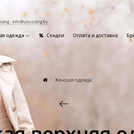
oding , info@unicoding.by
ая одежда
Скидки
Оплата и доставка
Бр
Женская одежда
кая верхняя о