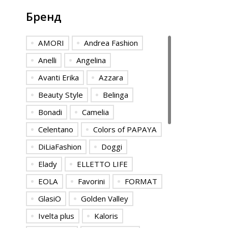
Бренд
AMORI
Andrea Fashion
Anelli
Angelina
Avanti Erika
Azzara
Beauty Style
Belinga
Bonadi
Camelia
Celentano
Colors of PAPAYA
DiLiaFashion
Doggi
Elady
ELLETTO LIFE
EOLA
Favorini
FORMAT
GlasiO
Golden Valley
Ivelta plus
Kaloris