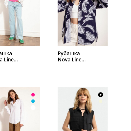
УПИТЬ
КУПИТЬ
ашка
Рубашка
a Line
Nova Line
15
20614
очный