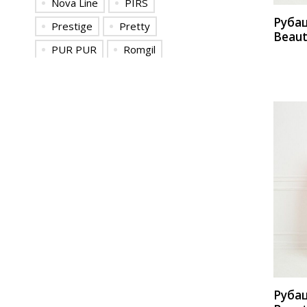
Nova Line
PIRS
Руба
Prestige
Pretty
Beaut
PUR PUR
Romgil
а564
Solomeya Lux
Teffi style
TEZA
TVIN
Viola Style
БагираАнТа
Лилиана
Мода-Юрс
Новелла Шарм
ТАиЕР
Таир-Гранд
Фантазия Мод
КУП
Руба