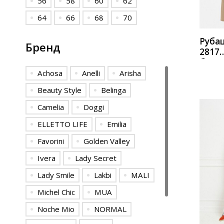
56
58
60
62
64
66
68
70
Рубаш
Бренд
2817
беже
Achosa
Anelli
Arisha
Beauty Style
Belinga
Camelia
Doggi
ELLETTO LIFE
Emilia
Favorini
Golden Valley
Ivera
Lady Secret
Lady Smile
Lakbi
MALI
КУП
Michel Chic
MUA
Noche Mio
NORMAL