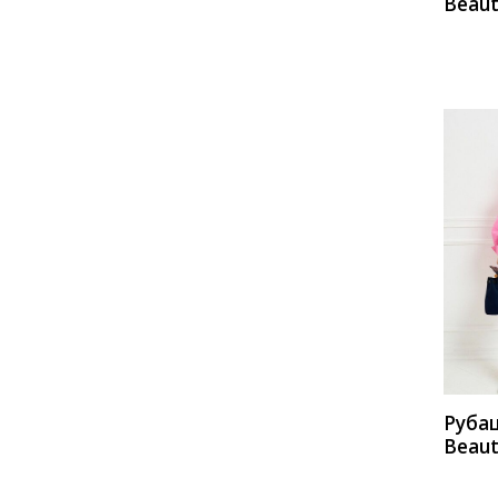
Beaut
а562/
КУП
Руба
Beaut
а557/