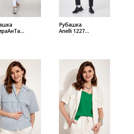
ашка
Рубашка
ираАнТа
Anelli 1227
.2
синий
УПИТЬ
КУПИТЬ