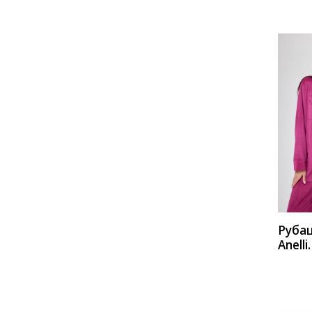
КУП
Руба
Anelli
1240
мали