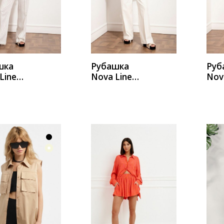
ИТЬ
КУПИТЬ
К
шка
Рубашка
Руб
Line
Nova Line
Nov
 нежно-
20613
206
вый
голубой
ИТЬ
КУПИТЬ
К