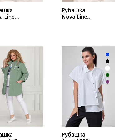
ашка
Рубашка
a Line
Nova Line
04
20603
убая_поло
молочный
УПИТЬ
КУПИТЬ
ашка
Рубашка