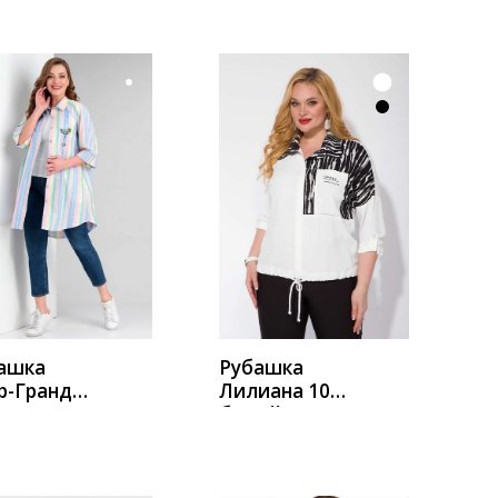
УПИТЬ
КУПИТЬ
ашка
Рубашка
р-Гранд
Лилиана 1066
06 радуга
белый