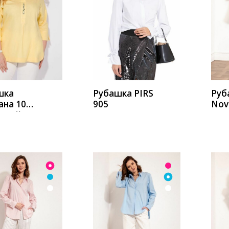
ИТЬ
КУПИТЬ
К
шка
Рубашка PIRS
Руб
ана 1076
905
Nov
нный
206
мол