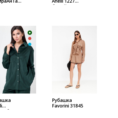
ираАнТа
Anelli 1227
белый
УПИТЬ
КУПИТЬ
ашка
Рубашка
li
Favorini 31845
0рубашка
ылка