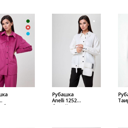
ИТЬ
КУПИТЬ
К
шка
Рубашка
Руб
Anelli 1252
Таи
рубашка
белый_лен
624
на