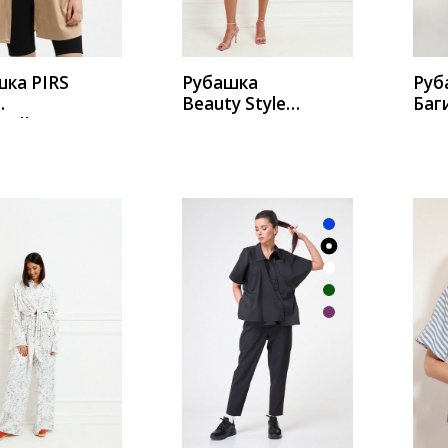
ка PIRS
Рубашка
Руб
Beauty Style
Баг
вый
а568
783
ИТЬ
КУПИТЬ
К