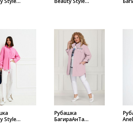
y Style
Beauty Style
Баг
1
а562
783
ИТЬ
КУПИТЬ
К
шка
Рубашка
Руб
y Style
БагираАнТа
Anel
1
783.1
124
бут