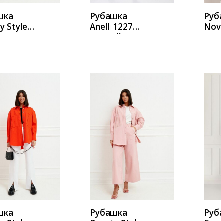
шка
Рубашка
Руб
y Style
Anelli 1227
Nov
черный
206
гол
ска
ИТЬ
КУПИТЬ
К
шка
Рубашка
Руб