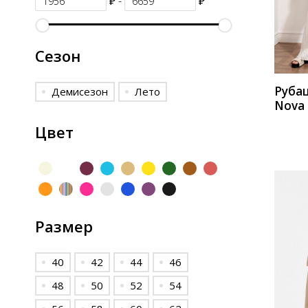
₽ -
₽
КУП
Сезон
Руба
Демисезон
Лето
Nova 
20613
Цвет
розо
Размер
40
42
44
46
48
50
52
54
КУП