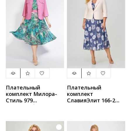
Плательный
Плательный
комплект Милора-
комплект
Стиль 979
СлавияЭлит 166-2
розовый_бирюза
деним