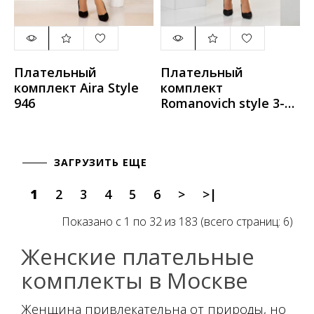
Плательный
Плательный
комплект Aira Style
комплект
946
Romanovich style 3-
2332 черный\серый
ЗАГРУЗИТЬ ЕЩЕ
1
2
3
4
5
6
>
>|
Показано с 1 по 32 из 183 (всего страниц: 6)
Женские плательные
комплекты в Москве
Женщина привлекательна от природы, но