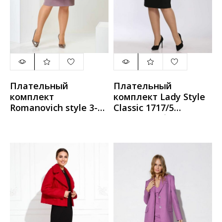
Плательный
Плательный
комплект
комплект Lady Style
Romanovich style 3-
Classic 1717/5
2437 пыльно-
черный_с_бежевым
розовый