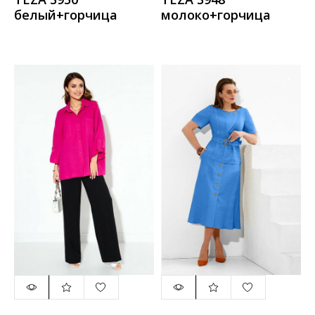
белый+горчица
молоко+горчица