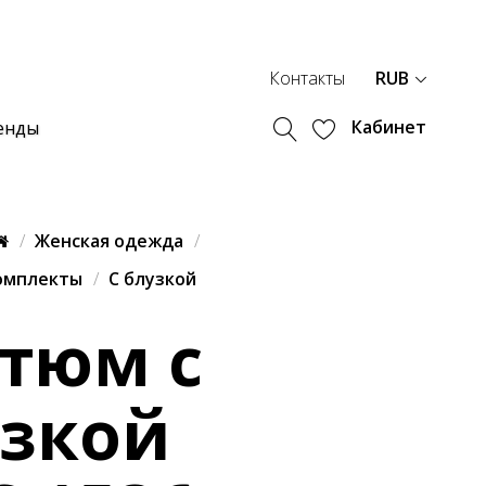
Контакты
RUB
Кабинет
енды
Женская одежда
омплекты
С блузкой
тюм с
узкой