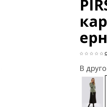
PIR
ка
ер
О
В друг