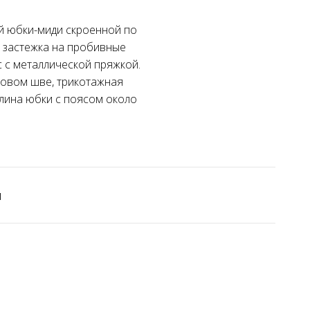
ой юбки-миди скроенной по
, застежка на пробивные
с с металлической пряжкой.
ковом шве, трикотажная
 длина юбки с поясом около
и