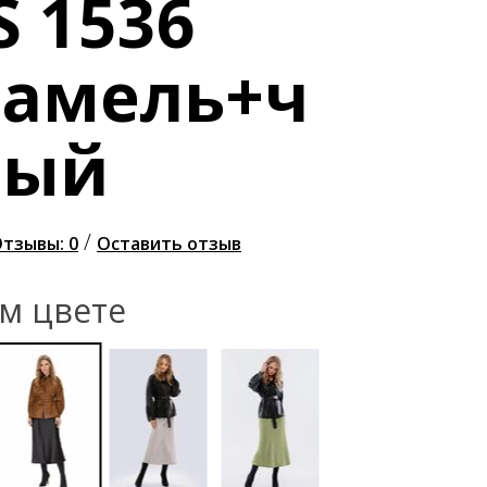
S 1536
рамель+ч
ный
/
тзывы: 0
Оставить отзыв
ом цвете