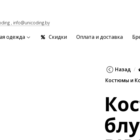
oding , info@unicoding.by
ая одежда
Скидки
Оплата и доставка
Бр
Назад
Костюмы и К
Кос
бл