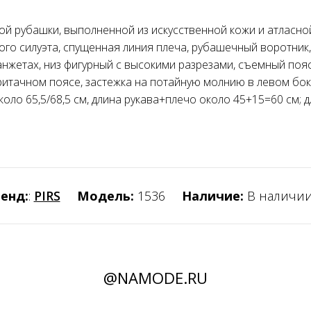
ой рубашки, выполненной из искусственной кожи и атласн
мого силуэта, спущенная линия плеча, рубашечный воротник
анжетах, низ фигурный с высокими разрезами, съемный поя
ритачном поясе, застежка на потайную молнию в левом бо
коло 65,5/68,5 см, длина рукава+плечо около 45+15=60 см;
енд:
:
PIRS
Модель:
1536
Наличие:
В наличи
@NAMODE.RU