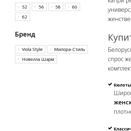
капри р
52
56
58
60
универс
62
женстве
Бренд
Купи
Белорус
Viola Style
Милора-Стиль
спрос ж
Новелла Шарм
комплек
Кюлот
Широк
женс
плотно
Класси