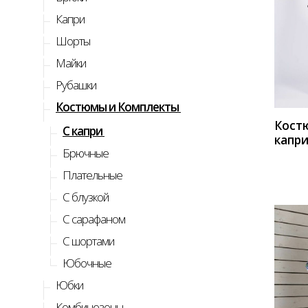
Капри
Шорты
КУП
Майки
Рубашки
Костюмы и Комплекты
Кост
C капри
капр
Брючные
Мило
Стиль
Плательные
С блузкой
С сарафаном
С шортами
Юбочные
Юбки
Комбинезоны