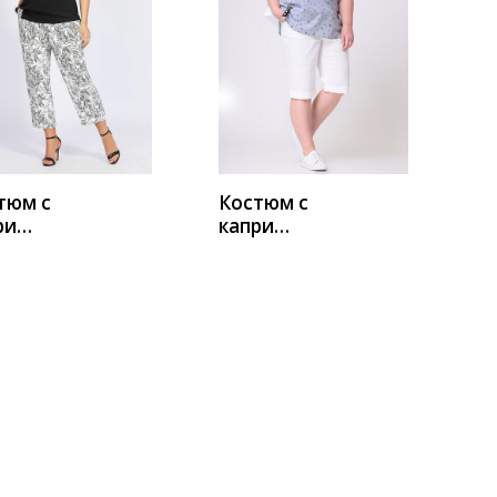
УПИТЬ
КУПИТЬ
тюм с
Костюм с
ри
капри
ора-
Новелла
ль 1007
Шарм А3898