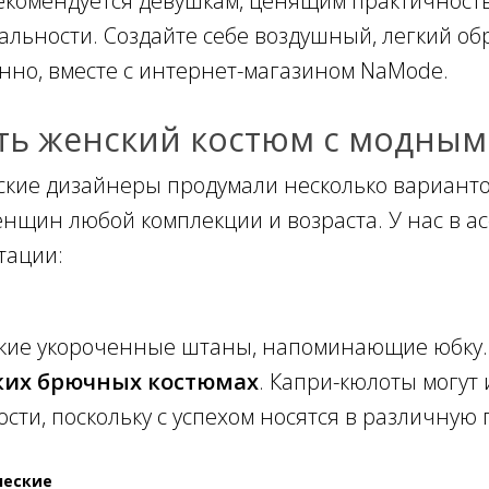
екомендуется девушкам, ценящим практичност
альности. Создайте себе воздушный, легкий обр
нно, вместе с интернет-магазином NaMode.
ть женский костюм с модным
ские дизайнеры продумали несколько варианто
енщин любой комплекции и возраста. У нас в 
тации:
ы
ие укороченные штаны, напоминающие юбку. 
ких брючных костюмах
. Капри-кюлоты могут
сти, поскольку с успехом носятся в различную 
ческие