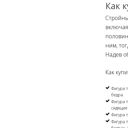
Как 
Стройны
включая
половин
ним, то
Надев о
Как купи
Фигура т
бедра.
Фигура т
сидящие 
Фигура т
Фигура т
бедрах,