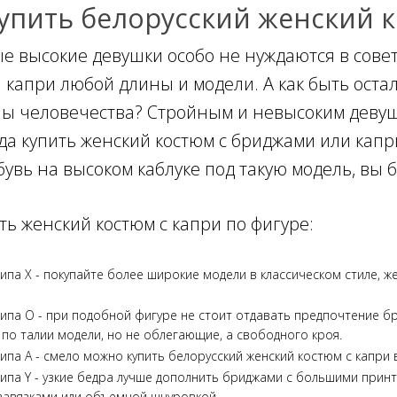
купить белорусский женский к
е высокие девушки особо не нуждаются в совета
 капри любой длины и модели. А как быть ост
ы человечества? Стройным и невысоким девушк
гда купить женский костюм с бриджами или капр
бувь на высоком каблуке под такую модель, вы 
ть женский костюм с капри по фигуре:
ипа Х - покупайте более широкие модели в классическом стиле, 
ипа О - при подобной фигуре не стоит отдавать предпочтение бр
по талии модели, но не облегающие, а свободного кроя.
ипа А - смело можно купить белорусский женский костюм с капри 
ипа Y - узкие бедра лучше дополнить бриджами с большими принт
 завязками или объемной шнуровкой.