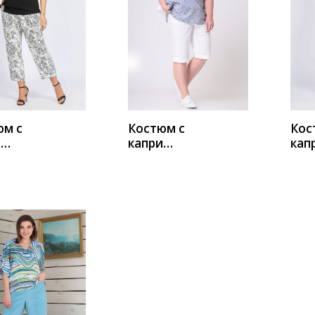
ИТЬ
КУПИТЬ
К
юм с
Костюм с
Кос
и
капри
кап
ра-
Новелла
Мил
 1007
Шарм А3898
Сти