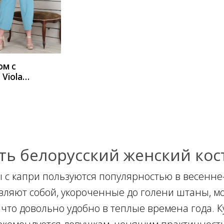
ИТЬ
юм с
 Viola
 20597
оцветны
олубой
ть белорусский женский кос
 с капри пользуются популярностью в весенне-
вляют собой, укороченные до голени штаны, мо
, что довольно удобно в теплые времена года. 