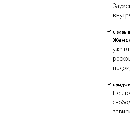
Зауже
внутр
С завы
Женс
уже в
роско
подой
Бридж
Не ст
свобод
завис