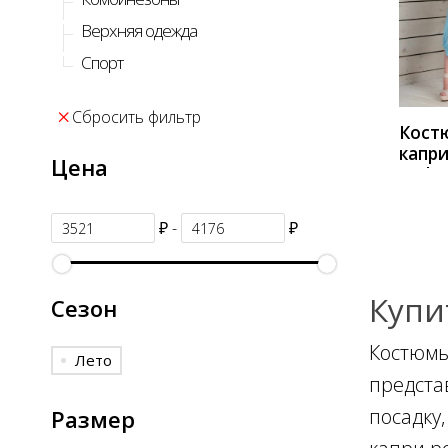
КУП
Верхняя одежда
Спорт
Сбросить фильтр
Кост
капри
Цена
Style
разн
й_-_г
₽ -
₽
Купи
Сезон
Костюмы
Лето
предста
посадку
Размер