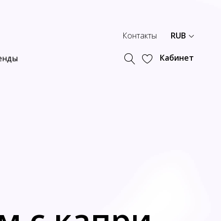
Контакты
RUB
Кабинет
енды
м с капри