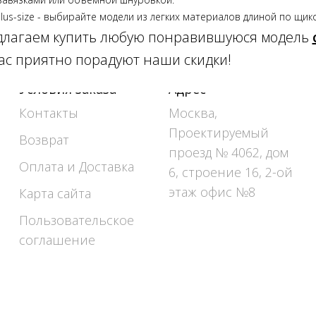
lus-size - выбирайте модели из легких материалов длиной по щик
лагаем купить любую понравившуюся модель
вас приятно порадуют наши скидки!
Условия заказа
Адрес
Контакты
Москва,
Проектируемый
Возврат
проезд № 4062, дом
Оплата и Доставка
6, строение 16, 2-ой
этаж офис №8
Карта сайта
Пользовательское
соглашение