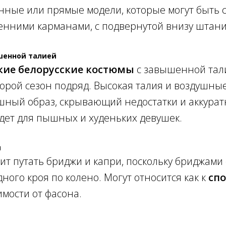
нные или прямые модели, которые могут быть с
енними карманами, с подвернутой внизу штан
шенной талией
кие белорусские костюмы
с завышенной тал
торой сезон подряд. Высокая талия и воздушны
шный образ, скрывающий недостатки и аккура
дет для пышных и худеньких девушек.
и
оит путать бриджи и капри, поскольку бриджам
ного кроя по колено. Могут относится как к
сп
имости от фасона.