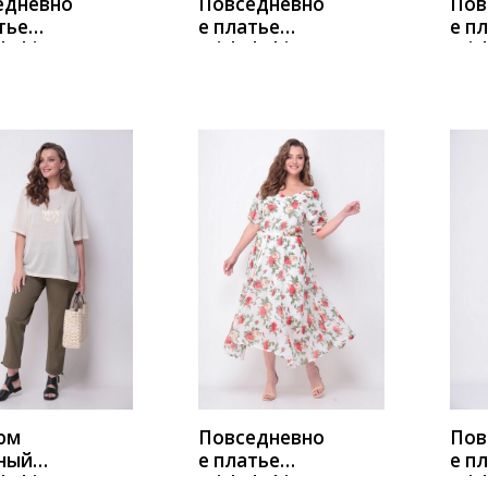
едневно
Повседневно
Пов
тье
е платье
е п
l Chic
Michel Chic
Mich
ине-
993 розовый
210
й
гор
ИТЬ
КУПИТЬ
К
юм
Повседневно
Пов
ный
е платье
е п
l Chic
Michel Chic
Mich