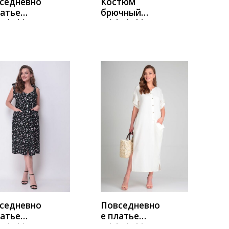
седневно
Костюм
латье
брючный
el Chic
Michel Chic
0
1304/1
чичный
молоко-
бирюза
УПИТЬ
КУПИТЬ
седневно
Повседневно
латье
е платье
el Chic
Michel Chic