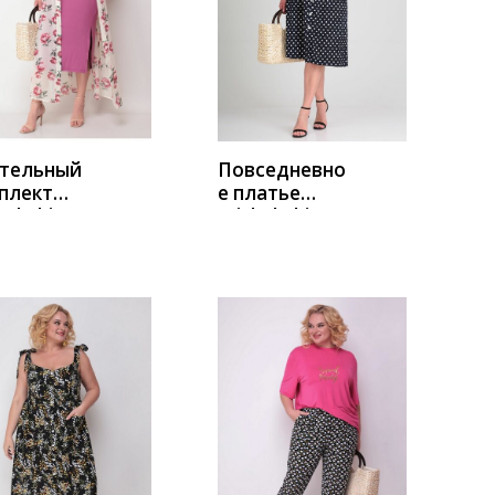
УПИТЬ
КУПИТЬ
тельный
Повседневно
плект
е платье
el Chic
Michel Chic
7 белый-
2009 синий-
овый
горох
УПИТЬ
КУПИТЬ