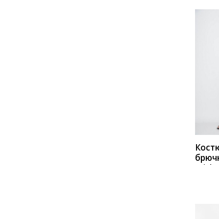
КУП
Кост
брюч
Miche
1230 