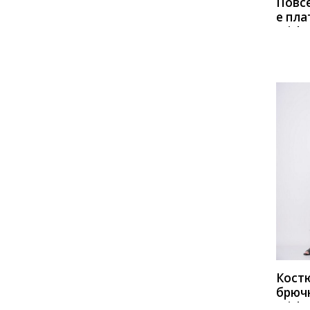
Повс
е пла
Miche
993 с
белы
КУП
Кост
брюч
Miche