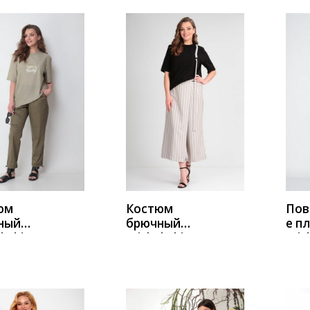
ИТЬ
КУПИТЬ
К
юм
Костюм
Пов
ный
брючный
е п
l Chic
Michel Chic
Mich
св.хаки
1304 черный-
993
бежевый
вол