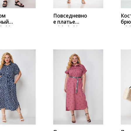
юм
Повседневно
Кос
ный
е платье
брю
l Chic
Michel Chic
Mich
2100 темно-
130
товый-
синий
бир
ый
ИТЬ
КУПИТЬ
К