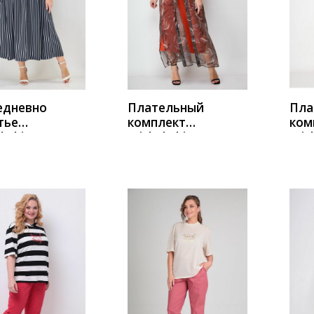
ИТЬ
КУПИТЬ
К
едневно
Плательный
Пла
тье
комплект
ком
l Chic
Michel Chic
Mich
синий-
1307 хаки-
130
й
коралл
роз
ИТЬ
КУПИТЬ
К