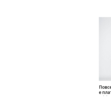
1230
беже
хаки
КУП
Повс
е пла
Miche
993
сини