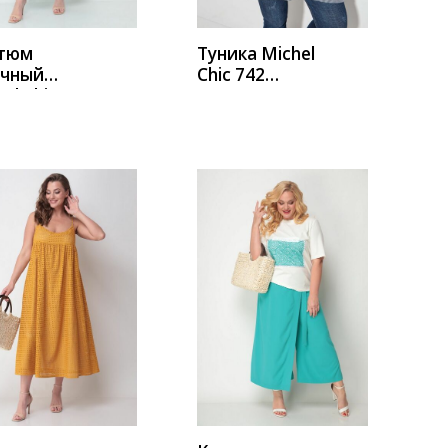
тюм
Туника Michel
чный
Chic 742
el Chic
синяя_полоск
4 молоко-
а
юза
УПИТЬ
КУПИТЬ