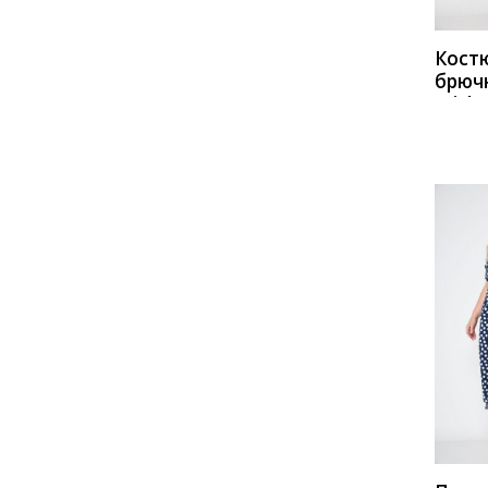
Кост
брюч
Miche
1230
сала
черн
КУП