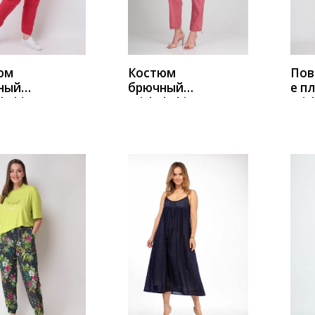
юм
Костюм
Пов
ный
брючный
е п
l Chic
Michel Chic
Mich
1230
200
ный_черн
бежевый-
жел
лый
розовый
ИТЬ
КУПИТЬ
К