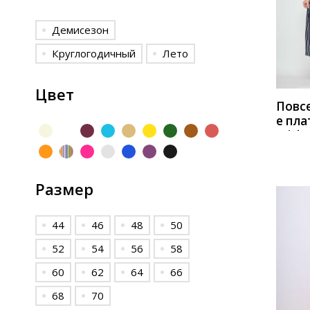
КУП
Демисезон
Круглогодичный
Лето
Цвет
Повс
е пла
Miche
2006 
белы
Размер
44
46
48
50
52
54
56
58
60
62
64
66
68
70
КУП