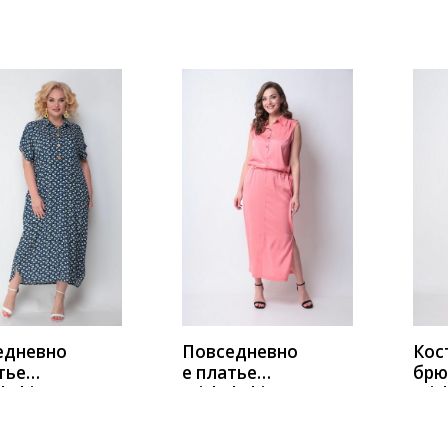
2099 белый-
200
вый-
розы
цве
ИТЬ
КУПИТЬ
К
едневно
Повседневно
Кос
тье
е платье
брю
l Chic
Michel Chic
Mich
670 розовый
123
й+цветы
беж