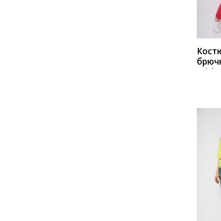
Кост
брюч
Miche
1230
крас
о-бе
КУП