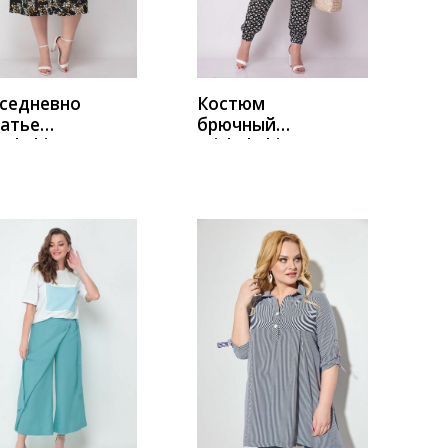
седневно
Костюм
латье
брючный
el Chic
Michel Chic
9 черный-
1230
тый
розовый-
черный
УПИТЬ
КУПИТЬ