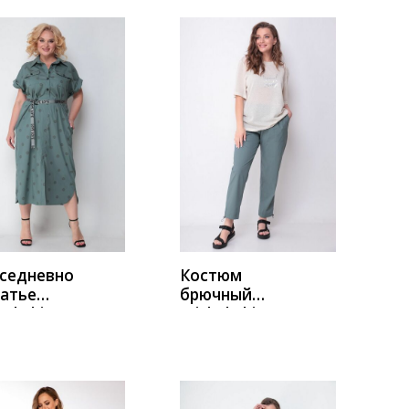
цветы
УПИТЬ
КУПИТЬ
седневно
Костюм
латье
брючный
el Chic
Michel Chic
 морская-
1230 серый-
на
бежевый