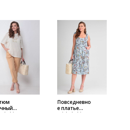
9 черный-
2094
ты
молочный
УПИТЬ
КУПИТЬ
тюм
Повседневно
чный
е платье
el Chic
Michel Chic
0
2009
евый
голубой-