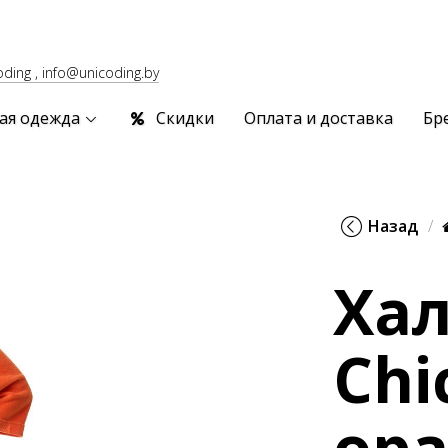
oding , info@unicoding.by
ая одежда
Скидки
Оплата и доставка
Бр
Назад
Хал
Chi
ор