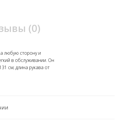
зывы (0)
на любую сторону и
егкий в обслуживании. Он
31 см; длина рукава от
чии