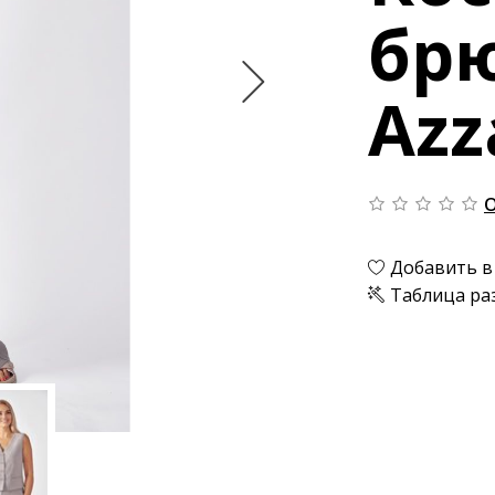
бр
Azz
О
Добавить в
Таблица ра