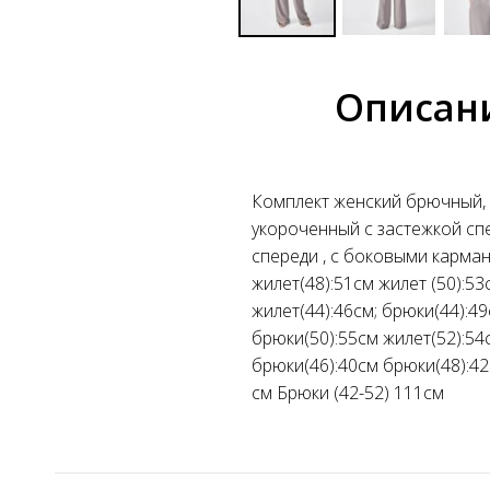
Описан
Комплект женский брючный, 
укороченный с застежкой сп
спереди , с боковыми карман
жилет(48):51см жилет (50):5
жилет(44):46см; брюки(44):49
брюки(50):55см жилет(52):54
брюки(46):40см брюки(48):42
см Брюки (42-52) 111см