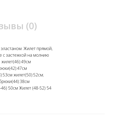
зывы (0)
 эластаном. Жилет прямой,
е с застежкой на молнию
 жилет(46):49см
рюки(42):47см
):53см жилет(50):52см;
 брюки(44):38см
46) 50см Жилет (48-52) 54