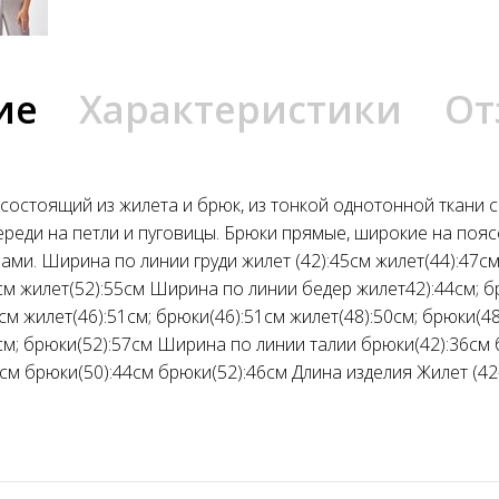
ие
Характеристики
От
состоящий из жилета и брюк, из тонкой однотонной ткани с
ереди на петли и пуговицы. Брюки прямые, широкие на пояс
ами. Ширина по линии груди жилет (42):45см жилет(44):47см
3см жилет(52):55см Ширина по линии бедер жилет42):44см; б
см жилет(46):51см; брюки(46):51см жилет(48):50см; брюки(48
см; брюки(52):57см Ширина по линии талии брюки(42):36см
см брюки(50):44см брюки(52):46см Длина изделия Жилет (42-