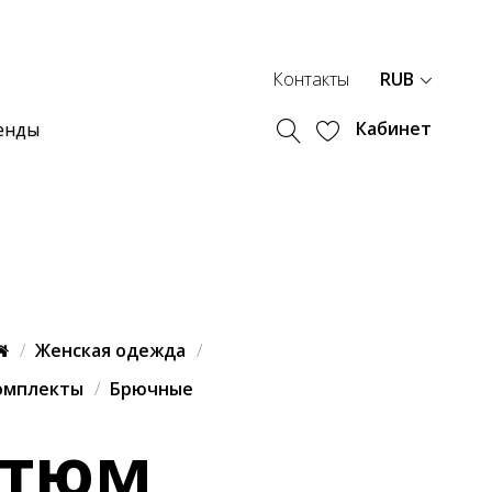
Контакты
RUB
Кабинет
енды
Женская одежда
омплекты
Брючные
стюм