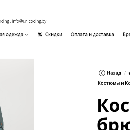
oding , info@unicoding.by
ая одежда
Скидки
Оплата и доставка
Бр
Назад
Костюмы и К
Ко
бр