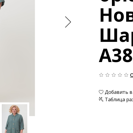
Но
Ша
А38
О
Добавить в
Таблица ра