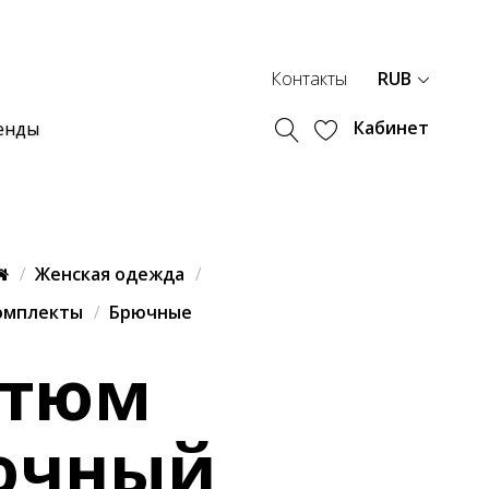
Контакты
RUB
Кабинет
енды
Женская одежда
омплекты
Брючные
стюм
ючный