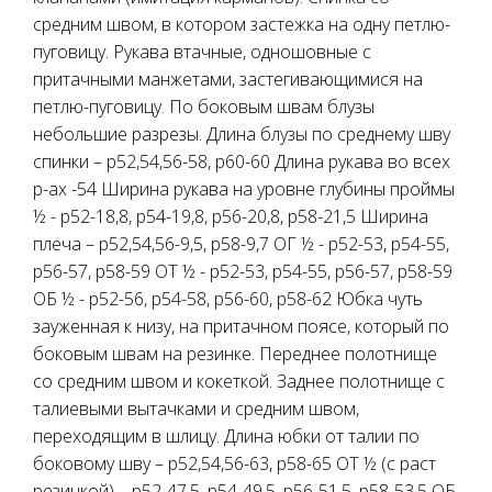
средним швом, в котором застежка на одну петлю-
пуговицу. Рукава втачные, одношовные с
притачными манжетами, застегивающимися на
петлю-пуговицу. По боковым швам блузы
небольшие разрезы. Длина блузы по среднему шву
спинки – р52,54,56-58, р60-60 Длина рукава во всех
р-ах -54 Ширина рукава на уровне глубины проймы
½ - р52-18,8, р54-19,8, р56-20,8, р58-21,5 Ширина
плеча – р52,54,56-9,5, р58-9,7 ОГ ½ - р52-53, р54-55,
р56-57, р58-59 ОТ ½ - р52-53, р54-55, р56-57, р58-59
ОБ ½ - р52-56, р54-58, р56-60, р58-62 Юбка чуть
зауженная к низу, на притачном поясе, который по
боковым швам на резинке. Переднее полотнище
со средним швом и кокеткой. Заднее полотнище с
талиевыми вытачками и средним швом,
переходящим в шлицу. Длина юбки от талии по
боковому шву – р52,54,56-63, р58-65 ОТ ½ (с раст
резинкой) – р52-47,5, р54-49,5, р56-51,5, р58-53,5 ОБ