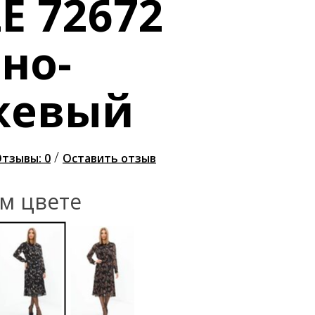
E 72672
но-
жевый
/
тзывы: 0
Оставить отзыв
ом цвете