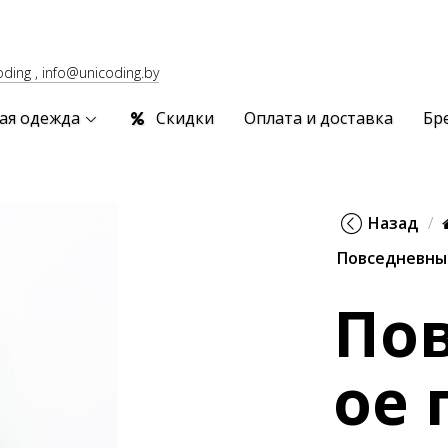
oding , info@unicoding.by
ая одежда
Скидки
Оплата и доставка
Бр
Назад
Повседневны
По
ое 