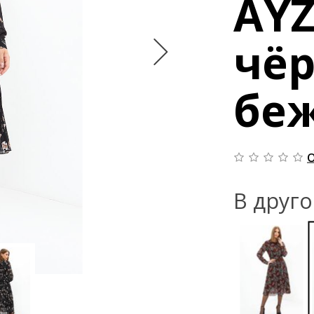
AYZ
чёр
бе
О
В друг