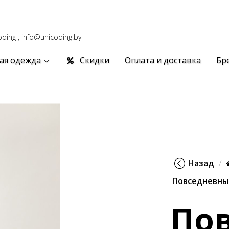
oding , info@unicoding.by
ая одежда
Скидки
Оплата и доставка
Бр
Назад
Повседневны
По