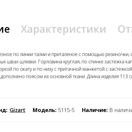
ие
Характеристики
От
езное по линии талии и приталеное с помощью резиночки, 
ых швах шлевки. Горловина круглая, по спинке застежка ка
оркой по окату и по низу с притачной манжетой с застежкой 
 дополнено поясом из основной ткани. Длина изделия 113 см.
нд:
:
Gizart
Модель:
5115-5
Наличие:
В налич