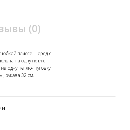
зывы (0)
с юбкой плиссе. Перед с
пельна на одну петлю-
на одну петлю- пуговку.
, рукава 32 см.
ии