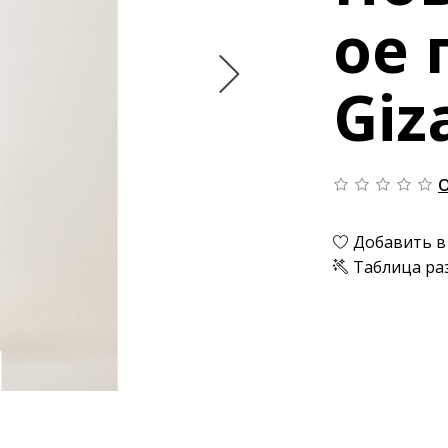
ое 
Giz
О
Добавить в
Таблица ра