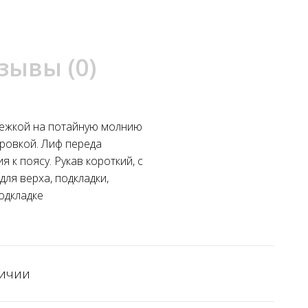
зывы (0)
стежкой на потайную молнию
ровкой. Лиф переда
 к поясу. Рукав короткий, с
ля верха, подкладки,
подкладке
личии