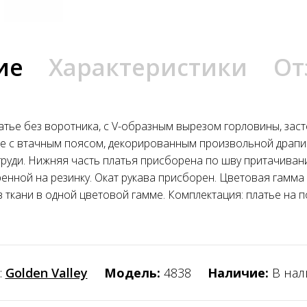
ие
Характеристики
От
атье без воротника, с V-образным вырезом горловины, за
ье с втачным поясом, декорированным произвольной драпи
руди. Нижняя часть платья присборена по шву притачивания
нной на резинку. Окат рукава присборен. Цветовая гамма д
из ткани в одной цветовой гамме. Комплектация: платье на 
:
Golden Valley
Модель:
4838
Наличие:
В на