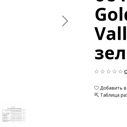
Gol
Val
зе
О
Добавить в
Таблица ра