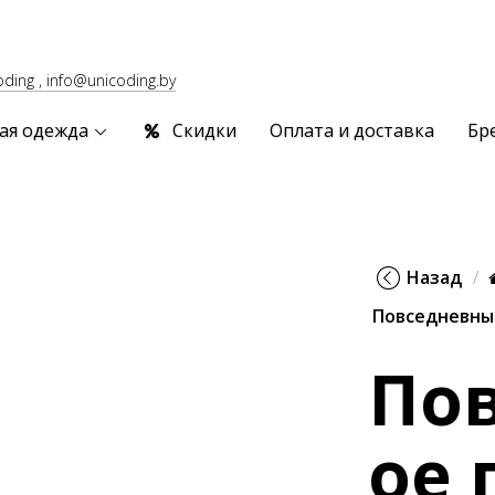
oding , info@unicoding.by
ая одежда
Скидки
Оплата и доставка
Бр
Назад
Повседневны
По
ое 