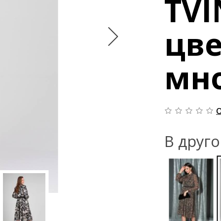
TVI
цве
мн
О
В друг