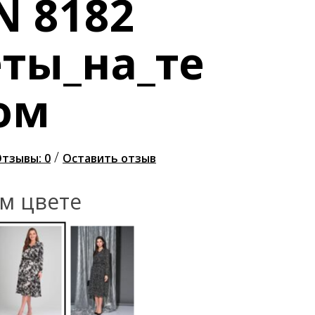
N 8182
ты_на_те
ом
/
тзывы: 0
Оставить отзыв
ом цвете