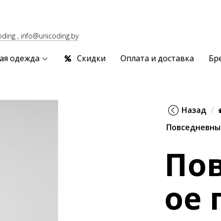
oding , info@unicoding.by
ая одежда
Скидки
Оплата и доставка
Бр
Назад
Повседневны
По
ое 