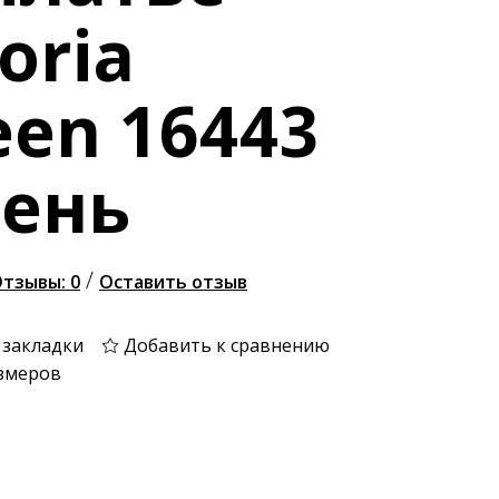
toria
en 16443
рень
/
тзывы: 0
Оставить отзыв
 закладки
Добавить к сравнению
змеров