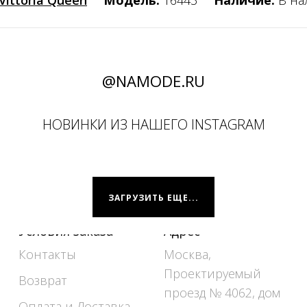
Vittoria Queen
Модель:
16443
Наличие:
В н
@NAMODE.RU
НОВИНКИ ИЗ НАШЕГО INSTAGRAM
ЗАГРУЗИТЬ ЕЩЕ...
Условия заказа
Адрес
Контакты
Москва,
Проектируемый
Возврат
проезд № 4062, дом
Оплата и Доставка