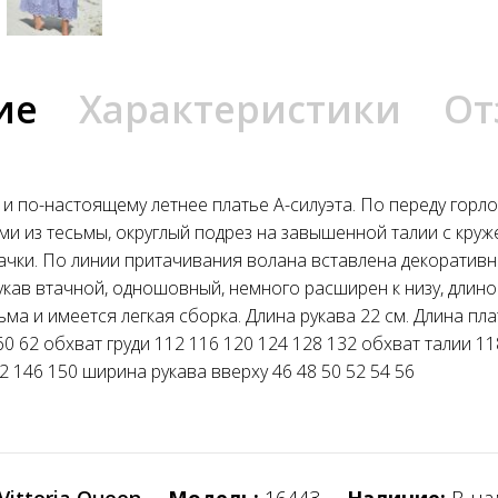
ие
Характеристики
От
и по-настоящему летнее платье А-силуэта. По переду горл
ми из тесьмы, округлый подрез на завышенной талии с кру
чки. По линии притачивания волана вставлена декоративна
укав втачной, одношовный, немного расширен к низу, длино
ма и имеется легкая сборка. Длина рукава 22 см. Длина плат
8 60 62 обхват груди 112 116 120 124 128 132 обхват талии 1
2 146 150 ширина рукава вверху 46 48 50 52 54 56