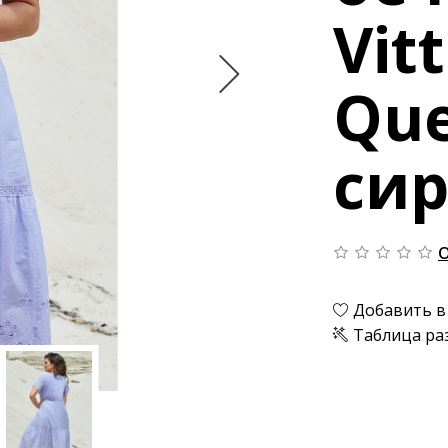
Vit
Que
си
О
Добавить в
Таблица ра