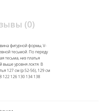
зывы (0)
овина фигурной формы, V-
жевной тесьмой. По переду
я тесьма, низ платья
й выше уровня локтя. В
ья 127 см (р.52-56), 129 см
18 122 126 130 134 138