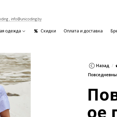
oding , info@unicoding.by
ая одежда
Скидки
Оплата и доставка
Бр
Назад
Повседневны
По
ое 