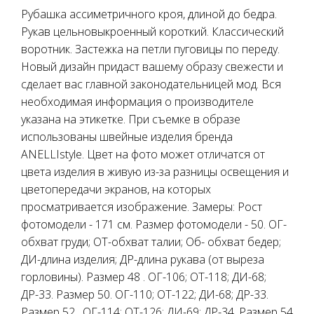
Рубашка ассиметричного кроя, длиной до бедра.
Рукав цельновыкроенный короткий. Классический
воротник. Застежка на петли пуговицы по переду.
Новый дизайн придаст вашему образу свежести и
сделает вас главной законодательницей мод. Вся
необходимая информация о производителе
указана на этикетке. При съемке в образе
использованы швейные изделия бренда
ANELLIstyle. Цвет на фото может отличатся от
цвета изделия в живую из-за разницы освещения и
цветопередачи экранов, на которых
просматривается изображение. Замеры: Рост
фотомодели - 171 см. Размер фотомодели - 50. ОГ-
обхват груди; ОТ-обхват талии; Об- обхват бедер;
ДИ-длина изделия; ДР-длина рукава (от выреза
горловины). Размер 48 . ОГ-106; ОТ-118; ДИ-68;
ДР-33. Размер 50. ОГ-110; ОТ-122; ДИ-68; ДР-33.
Размер 52 . ОГ-114; ОТ-126; ДИ-69; ДР-34. Размер 54