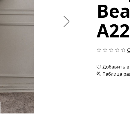
Bea
А22
О
Добавить в
Таблица ра