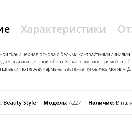
ие
Характеристики
От
ной ткани черная основа с белыми контрастными линиями
дневный или деловой образ. Характеристики: прямой свобо
шлевки, по переду карманы, застежка пуговичка молния. Дл
:
:
Beauty Style
Модель:
А227
Наличие:
В нал