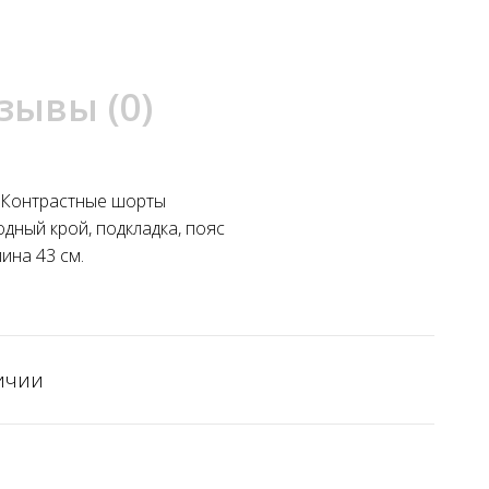
зывы (0)
. Контрастные шорты
дный крой, подкладка, пояс
ина 43 см.
ичии