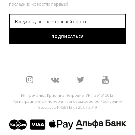
последних новостях первым!
ПОДПИСАТЬСЯ
ИП Гречанюк Кристина Петровна, УНП 291515012,
Регистрационный номер в Торговом реестре Республики
Беларусь N456113 от 25.07.2019