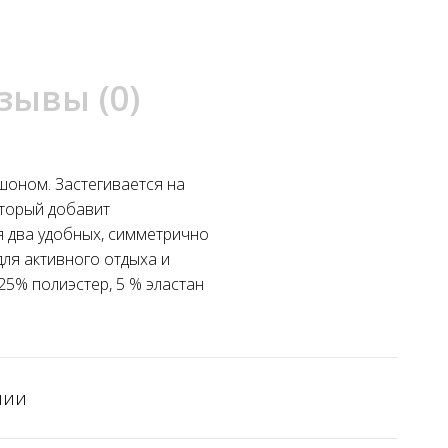
зывы (0)
шоном. Застегивается на
оторый добавит
я два удобных, симметрично
ля активного отдыха и
25% полиэстер, 5 % эластан
чии