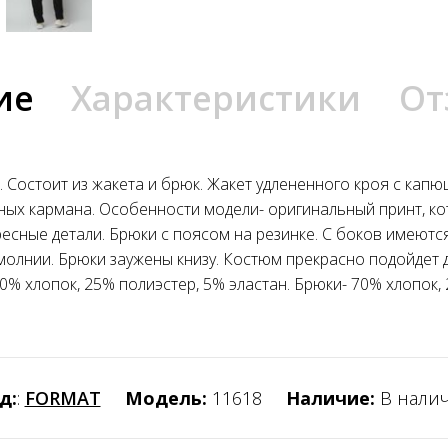
ие
Характеристики
От
 Состоит из жакета и брюк. Жакет удлененного кроя с капю
ных кармана. Особенности модели- оригинальный принт, к
есные детали. Брюки с поясом на резинке. С боков имеютс
олнии. Брюки заужены книзу. Костюм прекрасно подойдет д
0% хлопок, 25% полиэстер, 5% эластан. Брюки- 70% хлопок, 
д:
:
FORMAT
Модель:
11618
Наличие:
В нали