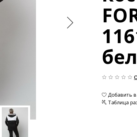
FO
116
бе
О
Добавить в
Таблица ра