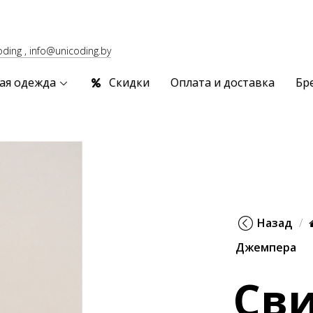
oding , info@unicoding.by
ая одежда
Скидки
Оплата и доставка
Бр
Назад
Джемпера
Св