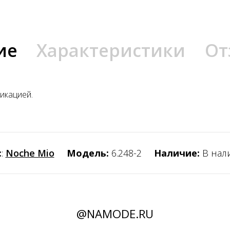
ие
Характеристики
От
икацией.
:
:
Noche Mio
Модель:
6.248-2
Наличие:
В нал
@NAMODE.RU