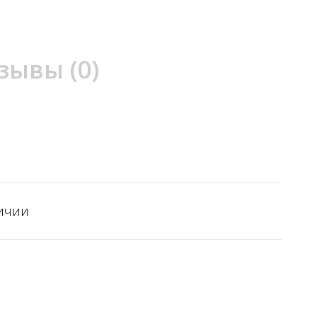
зывы (0)
ичии