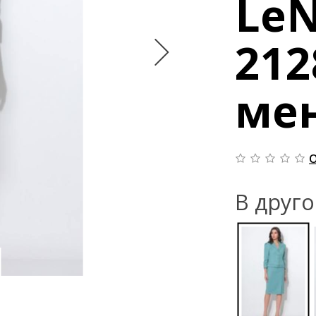
LeN
212
ме
О
В друг