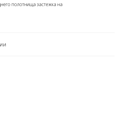
днего полотнища застежка на
чии