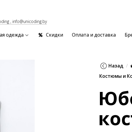
oding , info@unicoding.by
ая одежда
Скидки
Оплата и доставка
Бр
Назад
Костюмы и К
Юб
ко