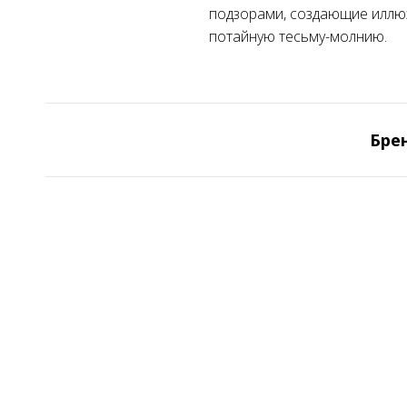
подзорами, создающие иллюз
потайную тесьму-молнию.
Бре