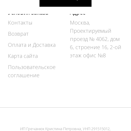
Условия заказа
Адрес
Контакты
Москва,
Проектируемый
Возврат
проезд № 4062, дом
Оплата и Доставка
6, строение 16, 2-ой
этаж офис №8
Карта сайта
Пользовательское
соглашение
ИП Гречанюк Кристина Петровна, УНП 291515012,