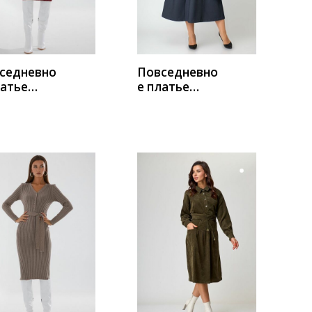
седневно
Повседневно
латье
е платье
е 3221/4
Новелла
Шарм А3940
УПИТЬ
КУПИТЬ