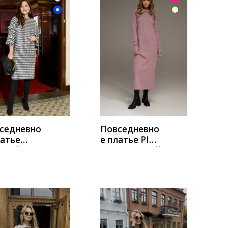
УПИТЬ
КУПИТЬ
седневно
Повседневно
латье
е платье PIRS
stasia 727
1990 розовый
ий