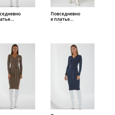
седневно
Повседневно
латье
е платье
е 3221/2
Anelli 1169
оливковый_х
аки
УПИТЬ
КУПИТЬ