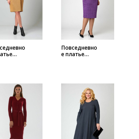
УПИТЬ
КУПИТЬ
седневно
Повседневно
латье
е платье
елье 869-
Мишель
стиль 990/1
сиренево-
черный
УПИТЬ
КУПИТЬ