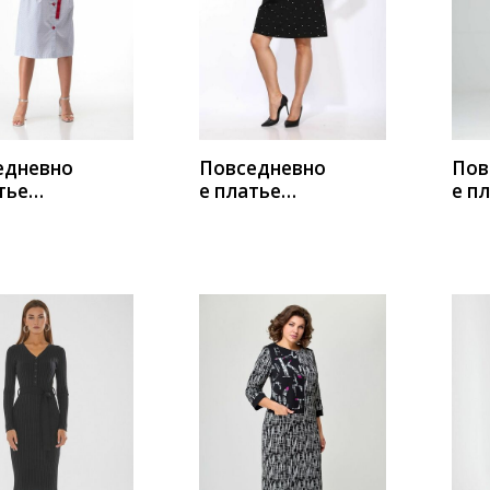
ИТЬ
КУПИТЬ
К
едневно
Повседневно
Пов
тье
е платье
е п
 640
ТАиЕР 1127
Риш
1
ИТЬ
КУПИТЬ
К