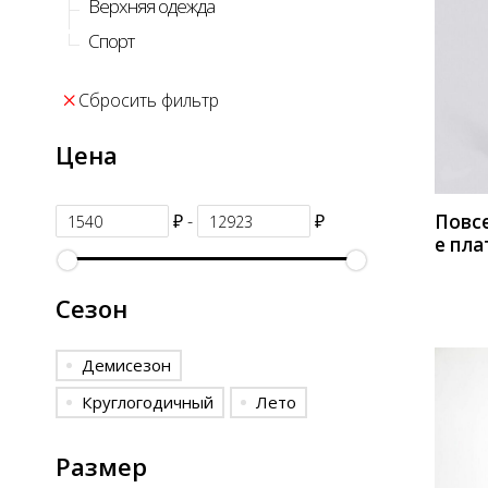
Верхняя одежда
Спорт
КУП
Сбросить фильтр
Цена
₽ -
₽
Повс
е пла
1990 
беже
Сезон
Демисезон
Круглогодичный
Лето
Размер