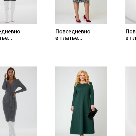
едневно
Повседневно
Пов
тье
е платье
е п
 3221/5
Мишель
ЛЮШ
стиль 1082
черно-белый
ИТЬ
КУПИТЬ
К