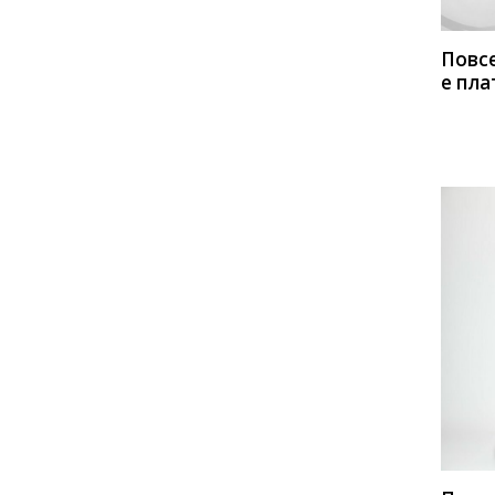
Danaida
Deesses
Повс
DilanaVIP
DiLiaFashion
е пла
ЛЮШе
Doggi
Elady
Elletto
ELLETTO LIFE
Emilia
EOLA
Euromoda
Favorini
FORMAT
Fortuna. Шан-Жан
Gizart
GlasiO
Golden Valley
Ivelta plus
Ivera
JeRusi
Juliet Style
Kaloris
КУП
Ladis Line
Lady Line
Lady Secret
Lady Smile
Lady Style Classic