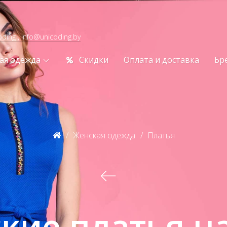
oding , info@unicoding.by
ая одежда
Скидки
Оплата и доставка
Бр
Женская одежда
Платья
ские платья н