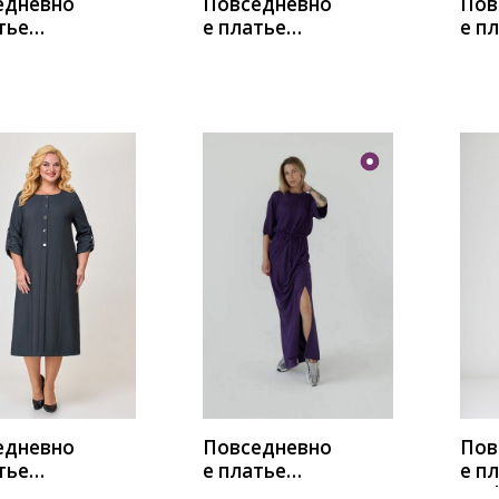
едневно
Повседневно
Пов
тье
е платье
е п
лла
Мишель
ЛЮШ
 А3938
стиль 1071
серо-голубой
ИТЬ
КУПИТЬ
К
едневно
Повседневно
Пов
тье
е платье
е п
лла
FORMAT
Anel