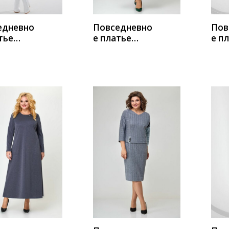
едневно
Повседневно
Пов
тье
е платье
е п
 3221/3
Новелла
ЛЮШ
Шарм А3938-
4
ИТЬ
КУПИТЬ
К