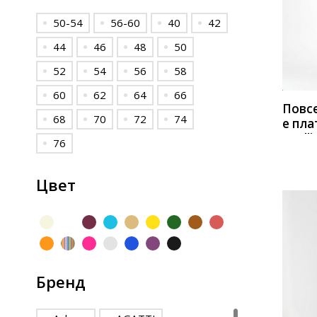
50-54
56-60
40
42
КУП
44
46
48
50
52
54
56
58
60
62
64
66
Повс
68
70
72
74
е пла
Anelli
76
Цвет
Бренд
КУП