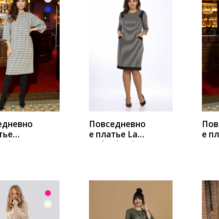
ИТЬ
КУПИТЬ
К
едневно
Повседневно
Пов
тье
е платье Lady
е п
asia 727
Style Classic
Ana
й
774/1
син
бежевый_с_ч
ерным