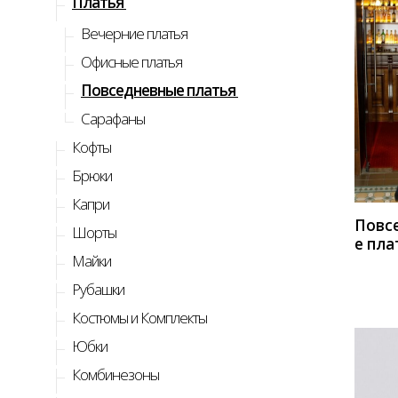
Платья
Вечерние платья
Офисные платья
Повседневные платья
Сарафаны
КУП
Кофты
Брюки
Капри
Повс
Шорты
е пла
Майки
Anast
серы
Рубашки
Костюмы и Комплекты
Юбки
Комбинезоны