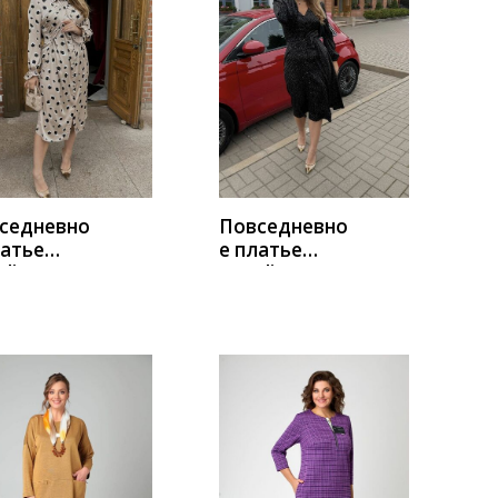
УПИТЬ
КУПИТЬ
седневно
Повседневно
латье
е платье
li
Natali
hinskaya
Tushinskaya
3
0012