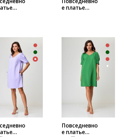
седневно
Повседневно
латье
е платье
е 3221/1
ЛЮШе 3221
УПИТЬ
КУПИТЬ
седневно
Повседневно
латье
е платье
li 995
Anelli 995