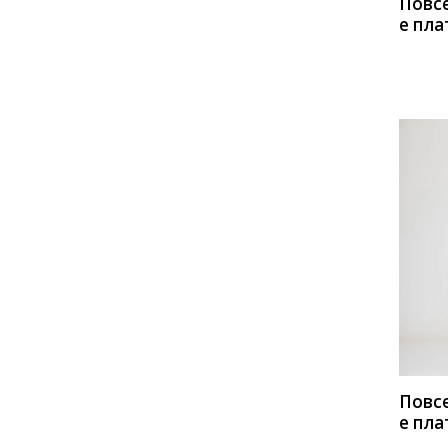
Повс
е пла
Lady Three Stars
Lakbi
Нове
LaKona
LeNata
Шарм
LIBERTY
Lissana
Lokka
MALI
Matini
Michel Chic
Mira Fashion
Mirolia
Moda-Versal
Motif
MUA
Natali Tushinskaya
Ninele
Noche Mio
КУП
NORMAL
Nova Line
Olga Style
PIRS
Prestige
Pretty
PUR PUR
Rami
Повс
е пла
Romanovich style
Romgil
Нове