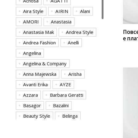
Achosa
AGATTI
Aira Style
AIRIN
Alani
AMORI
Anastasia
Повс
Anastasia Mak
Andrea Style
е пла
Andrea Fashion
Anelli
ЛЮШе
Angelina
Angelina & Сompany
Anna Majewska
Arisha
Avanti Erika
AYZE
Azzara
Barbara Geratti
Basagor
Bazalini
Beauty Style
Belinga
КУП
Bonadi
Camelia
Celentano
Colors of PAPAYA