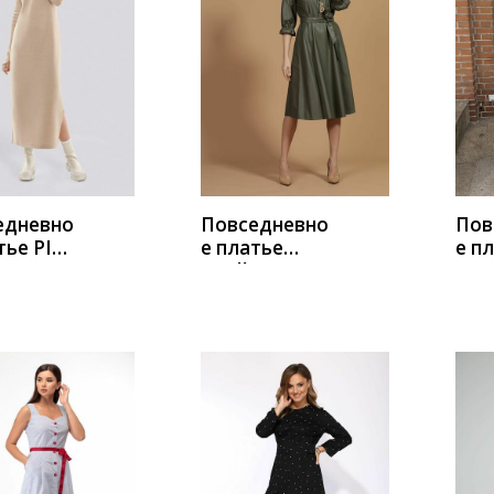
ИТЬ
КУПИТЬ
К
едневно
Повседневно
Пов
тье PIRS
е платье
е п
светло-
Твой имидж
Nata
вый
1456 олива
Tus
001