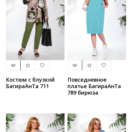
Костюм с блузкой
Повседневное
БагираАнТа 711
платье БагираАнТа
789 бирюза