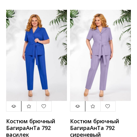
Костюм брючный
Костюм брючный
БагираАнТа 792
БагираАнТа 792
василек
сиреневый