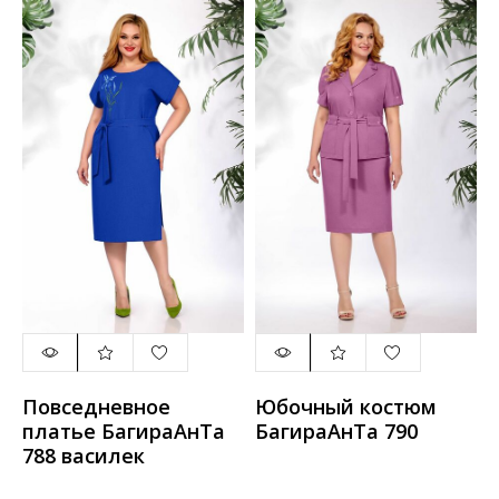
Повседневное
Юбочный костюм
платье БагираАнТа
БагираАнТа 790
788 василек