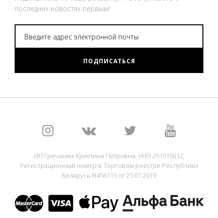
последних новостях первым!
ПОДПИСАТЬСЯ
ИП Гречанюк Кристина Петровна, УНП 291515012,
Регистрационный номер в Торговом реестре Республики
Беларусь N456113 от 25.07.2019